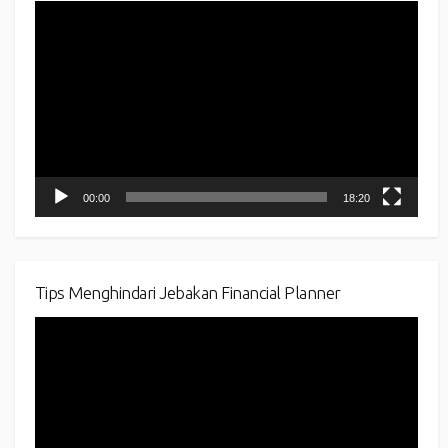
Video
Player
00:00
18:20
Tips Menghindari Jebakan Financial Planner
Video
Player