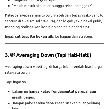
“Masih masuk akal buat nunggu rebound nggak?”
Kalau ternyata saham lo turun lebih dari batas risiko yang lo
tentuin di awal (misal 10–15%), dan lo gak yakin bakal pulih,
mending realisasikan kerugian dan belajar dari situ.
Ingat,
cut loss itu bukan aib
. Itu bagian dari strategi.
3. 💸 Averaging Down (Tapi Hati-Hati!)
Averaging down = beli lagi di harga lebih rendah biar harga
rata-rata turun.
Tapi ingat ya:
Lakuin ini
hanya kalau fundamental perusahaan
masih bagus
.
Jangan pake semua dana, tetap sisakan buat peluang
lain.