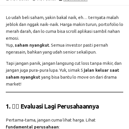
DATE
MODIFIED
DATE
Lo udah beli saham, yakin bakal naik, eh… ternyata malah
jeblok dan nggak naik-naik. Harga makin turun, portofolio lo
merah darah, dan lo cuma bisa scroll aplikasi sambil nahan
emosi.
Yup,
saham nyangkut
. Semua investor pasti pernah
ngerasain, bahkan yang udah senior sekalipun.
Tapi jangan panik, jangan langsung cut loss tanpa mikir, dan
jangan juga pura-pura lupa. Yuk, simak 5
jalan keluar saat
saham nyangkut
yang bisa bantu lo move on dari drama
market!
1. 🕵️‍♂️ Evaluasi Lagi Perusahaannya
Pertama-tama, jangan cuma lihat harga. Lihat
fundamental perusahaan
: