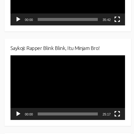
00:00
35:42
Saykoji: Rapper Blink Blink, Itu Minjam Bro!
Video
Player
00:00
25:17