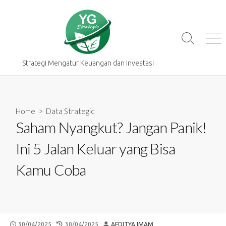
Skip
to
content
Search
Me
Toggle
Strategi Mengatur Keuangan dan Investasi
Home
>
Data Strategic
Saham Nyangkut? Jangan Panik!
Ini 5 Jalan Keluar yang Bisa
Kamu Coba
PUBLISHED
LAST
AUTHOR
30/04/2025
30/04/2025
AFDITYA IMAM