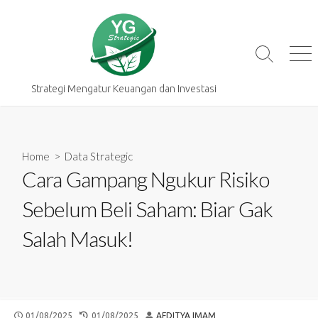
Skip
to
content
Search
Me
Toggle
Strategi Mengatur Keuangan dan Investasi
Home
>
Data Strategic
Cara Gampang Ngukur Risiko
Sebelum Beli Saham: Biar Gak
Salah Masuk!
PUBLISHED
LAST
AUTHOR
01/08/2025
01/08/2025
AFDITYA IMAM