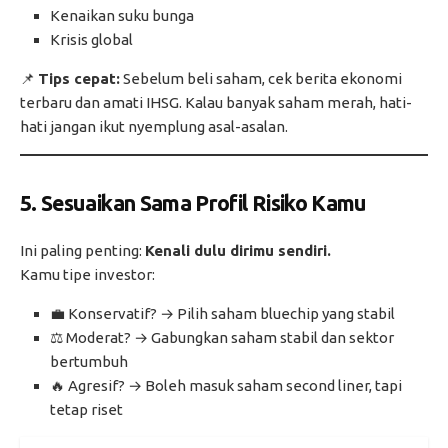
Kenaikan suku bunga
Krisis global
📌
Tips cepat:
Sebelum beli saham, cek berita ekonomi
terbaru dan amati IHSG. Kalau banyak saham merah, hati-
hati jangan ikut nyemplung asal-asalan.
5. Sesuaikan Sama Profil Risiko Kamu
Ini paling penting:
Kenali dulu dirimu sendiri.
Kamu tipe investor:
💼 Konservatif? → Pilih saham bluechip yang stabil
⚖️ Moderat? → Gabungkan saham stabil dan sektor
bertumbuh
🔥 Agresif? → Boleh masuk saham second liner, tapi
tetap riset