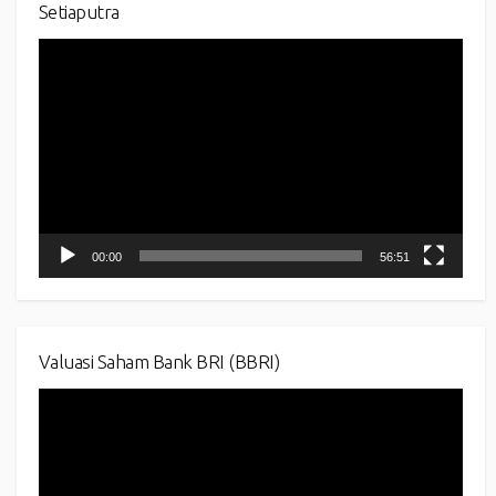
Setiaputra
Video
Player
00:00
56:51
Valuasi Saham Bank BRI (BBRI)
Video
Player