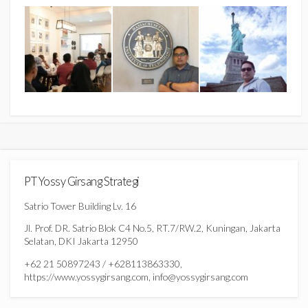
PT Yossy Girsang Strategi
Satrio Tower Building Lv. 16
Jl. Prof. DR. Satrio Blok C4 No.5, RT.7/RW.2, Kuningan, Jakarta
Selatan, DKI Jakarta 12950
+62 21 50897243 / +628113863330,
https://www.yossygirsang.com, info@yossygirsang.com