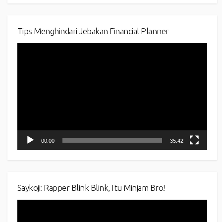
Tips Menghindari Jebakan Financial Planner
Video
Player
00:00
35:42
Saykoji: Rapper Blink Blink, Itu Minjam Bro!
Video
Player