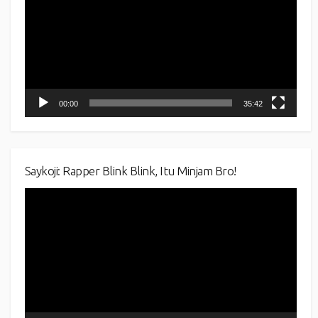
00:00
35:42
Saykoji: Rapper Blink Blink, Itu Minjam Bro!
Video
Player