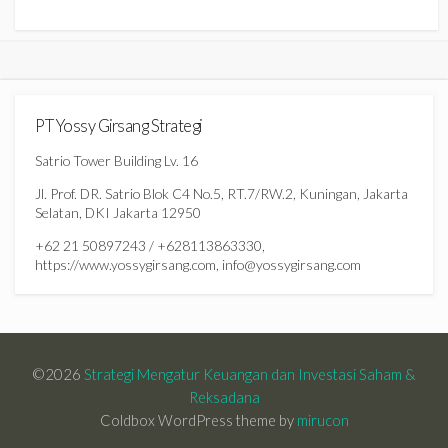
PT Yossy Girsang Strategi
Satrio Tower Building Lv. 16
Jl. Prof. DR. Satrio Blok C4 No.5, RT.7/RW.2, Kuningan, Jakarta
Selatan, DKI Jakarta 12950
+62 21 50897243 / +628113863330,
https://www.yossygirsang.com, info@yossygirsang.com
©2026
Strategi Mengatur Keuangan dan Investasi Saham &
Reksadana
Coldbox WordPress theme by
mirucon