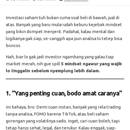
DATE
MODIFIED
DATE
Investasi saham tuh bukan cuma soal beli di bawah, jual di
atas. Banyak yang baru mulai udah keburu kejebak mindset
yang bikin dompet menjerit. Padahal, kalau mental dan
logikanya gak siap, se-canggih apa pun analisa lo tetep bisa
boncos.
Nah, biar lo gak jadi investor ngambang yang galau tiap
market merah, nih gue spill
5 mindset ngawur yang wajib
lo tinggalin sebelum nyemplung lebih dalam.
1.
“Yang penting cuan, bodo amat caranya”
Ini bahaya, bro. Demi cuan instan, banyak yang rela trading
tanpa analisa, FOMO karena TikTok, atau beli saham
gorengan yang volatilnya sadis. Inget, cari cuan boleh, tapi
tetap harus sehat, legal, dan terukur. Kalau enggak, siap-