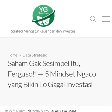
Skip
to
content
Search
Me
Toggle
Strategi Mengatur Keuangan dan Investasi
Home
>
Data Strategic
Saham Gak Sesimpel Itu,
Ferguso!” — 5 Mindset Ngaco
yang Bikin Lo Gagal Investasi
PUBLISHED
LAST
AUTHOR
22/07/2025
22/07/2025
AFDITYA IMAM