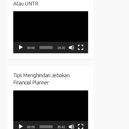
Atau UNTR
Video
Player
00:00
18:20
Tips Menghindari Jebakan
Financial Planner
Video
Player
00:00
35:42