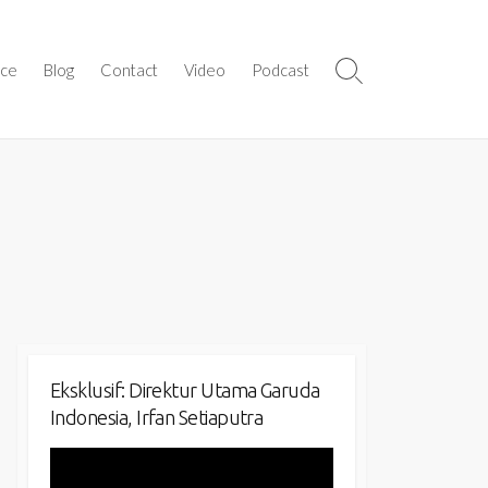
ice
Blog
Contact
Video
Podcast
Search
Toggle
Eksklusif: Direktur Utama Garuda
Indonesia, Irfan Setiaputra
Video
Player