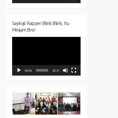
Saykoji: Rapper Blink Blink, Itu
Minjam Bro!
Video
Player
00:00
25:17