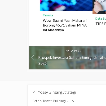
Pemula
Data St
Wow, Suami Puan Maharani
TIPS 
Borong 45,71 Saham MINA,
Ini Alasannya
PREV POST
Prospek Investasi Saham Energi di Tah
2025
PT Yossy Girsang Strategi
Satrio Tower Building Lv. 16