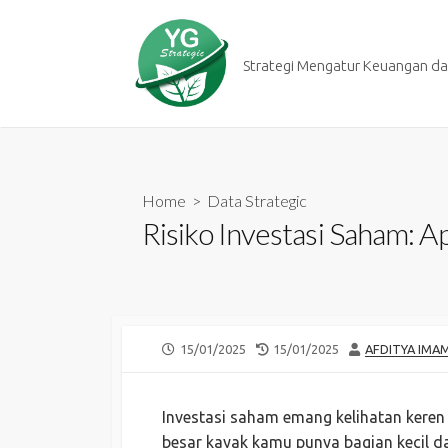
Skip
to
content
Strategi Mengatur Keuangan dan
Home
>
Data Strategic
Risiko Investasi Saham: A
PUBLISHED
LAST
AUTHOR
15/01/2025
15/01/2025
AFDITYA IMA
DATE
MODIFIED
DATE
Investasi saham emang kelihatan keren
besar kayak kamu punya bagian kecil da