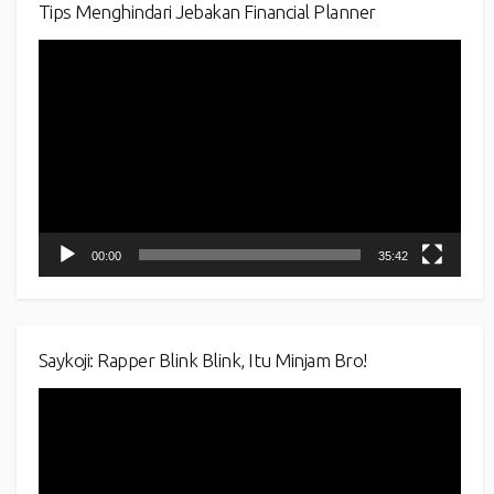
Tips Menghindari Jebakan Financial Planner
Video
Player
00:00
35:42
Saykoji: Rapper Blink Blink, Itu Minjam Bro!
Video
Player