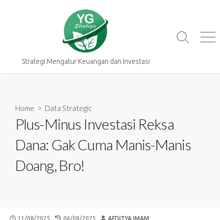
Skip
to
content
Search
Me
Toggle
Strategi Mengatur Keuangan dan Investasi
Home
>
Data Strategic
Plus-Minus Investasi Reksa
Dana: Gak Cuma Manis-Manis
Doang, Bro!
PUBLISHED
LAST
AUTHOR
11/08/2025
06/08/2025
AFDITYA IMAM