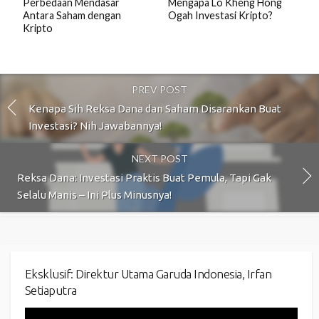
Perbedaan Mendasar
Mengapa Lo Kheng Hong
Antara Saham dengan
Ogah Investasi Kripto?
Kripto
PREV POST
Kenapa Sih Reksa Dana dan Saham Disarankan Buat
Investasi? Nih Jawabannya!
NEXT POST
Reksa Dana: Investasi Praktis Buat Pemula, Tapi Gak
Selalu Manis – Ini Plus Minusnya!
Eksklusif: Direktur Utama Garuda Indonesia, Irfan
Setiaputra
Video