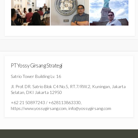
PT Yossy Girsang Strategi
Satrio Tower Building Lv. 16
Jl. Prof. DR. Satrio Blok C4 No.5, RT.7/RW.2, Kuningan, Jakarta
Selatan, DKI Jakarta 12950
+62 21 50897243 / +628113863330,
https://www.yossygirsang.com, info@yossygirsang.com