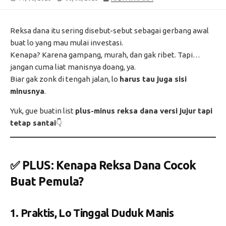
DATE
MODIFIED
DATE
Reksa dana itu sering disebut-sebut sebagai gerbang awal
buat lo yang mau mulai investasi.
Kenapa? Karena gampang, murah, dan gak ribet. Tapi…
jangan cuma liat manisnya doang, ya.
Biar gak zonk di tengah jalan, lo
harus tau juga sisi
minusnya
.
Yuk, gue buatin list
plus-minus reksa dana versi jujur tapi
tetap santai
👇
✅ PLUS: Kenapa Reksa Dana Cocok
Buat Pemula?
1.
Praktis, Lo Tinggal Duduk Manis