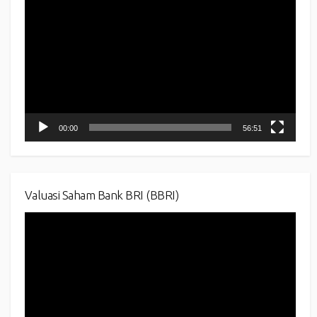
Player
00:00
56:51
Valuasi Saham Bank BRI (BBRI)
Video
Player