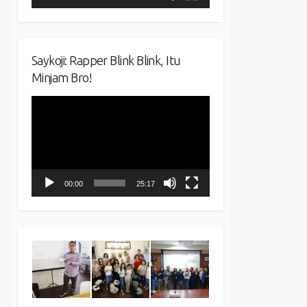
Saykoji: Rapper Blink Blink, Itu
Minjam Bro!
Video
Player
00:00
25:17