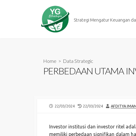
Skip
to
content
Strategi Mengatur Keuangan dan
Home
>
Data Strategic
PERBEDAAN UTAMA INV
PUBLISHED
LAST
AUTHOR
22/03/2024
22/03/2024
AFDITYA IMA
DATE
MODIFIED
DATE
Investor institusi dan investor ritel 
memiliki perbedaan signifikan dalam ha