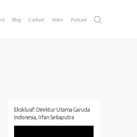
ice
Blog
Contact
Video
Podcast
Search
Toggle
Eksklusif: Direktur Utama Garuda
Indonesia, Irfan Setiaputra
Video
Player