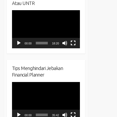
Atau UNTR
Video
Player
00:00
18:20
Tips Menghindari Jebakan
Financial Planner
Video
Player
00:00
35:42