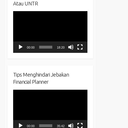
Atau UNTR
Video
Player
00:00
18:20
Tips Menghindari Jebakan
Financial Planner
Video
Player
00:00
35:42