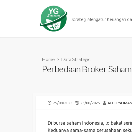
Skip
to
content
Strategi Mengatur Keuangan dan
Home
>
Data Strategic
Perbedaan Broker Saham A
PUBLISHED
LAST
AUTHOR
25/08/2025
25/08/2025
AFDITYA IMA
DATE
MODIFIED
DATE
Di bursa saham Indonesia, lo bakal seri
Keduanya sama-sama perusahaan sekuri