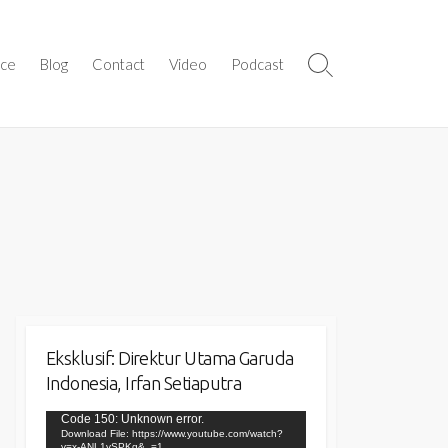
ice
Blog
Contact
Video
Podcast
Search
Toggle
Eksklusif: Direktur Utama Garuda
Indonesia, Irfan Setiaputra
Video
Code 150: Unknown error.
Download File: https://www.youtube.com/watch?
Player
v=x-ANL1vSPKg&_=1