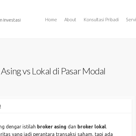
Home
About
Konsultasi Pribadi
Serv
 Investasi
sing vs Lokal di Pasar Modal
M
ng dengar istilah
broker asing
dan
broker lokal
.
tas yang jadi perantara transaksi saham, tapi ada