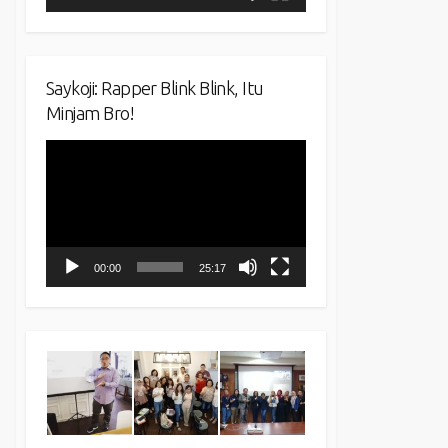
Saykoji: Rapper Blink Blink, Itu
Minjam Bro!
Video
Player
00:00
25:17