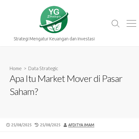
Skip
to
content
Search
Me
Toggle
Strategi Mengatur Keuangan dan Investasi
Home
>
Data Strategic
Apa Itu Market Mover di Pasar
Saham?
PUBLISHED
LAST
AUTHOR
25/08/2025
25/08/2025
AFDITYA IMAM
DATE
MODIFIED
DATE