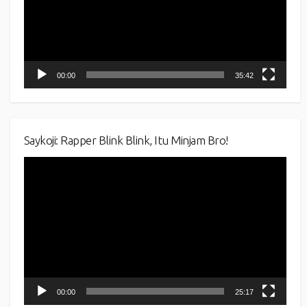
00:00
35:42
Saykoji: Rapper Blink Blink, Itu Minjam Bro!
Video
Player
00:00
25:17