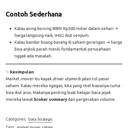
Contoh Sederhana
Kalau asing borong BBRI Rp500 miliar dalam sehari →
harga langsung naik, IHSG ikut senyum.
Kalau bandar buang barang di saham gorengan → harga
bisa anjlok parah meski fundamental perusahaan
nggak ada masalah.
✨
Kesimpulan
:
Market mover itu kayak
driver utama
di jalan tol pasar
saham. Kalau mereka ngegas, kita yang ritel biasanya cuma
bisa ikut arus. Makanya penting buat belajar baca jejak
mereka lewat
broker summary
dan pergerakan volume.
Categories:
Data Strategic
Tags:
market mover
saham