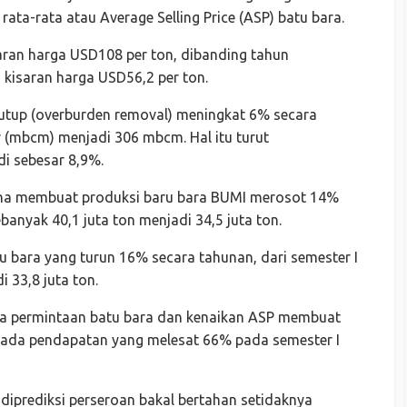
ata-rata atau Average Selling Price (ASP) batu bara.
aran harga USD108 per ton, dibanding tahun
kisaran harga USD56,2 per ton.
nutup (overburden removal) meningkat 6% secara
r (mbcm) menjadi 306 mbcm. Hal itu turut
i sebesar 8,9%.
Nina membuat produksi baru bara BUMI merosot 14%
banyak 40,1 juta ton menjadi 34,5 juta ton.
u bara yang turun 16% secara tahunan, dari semester I
i 33,8 juta ton.
ra permintaan batu bara dan kenaikan ASP membuat
pada pendapatan yang melesat 66% pada semester I
diprediksi perseroan bakal bertahan setidaknya