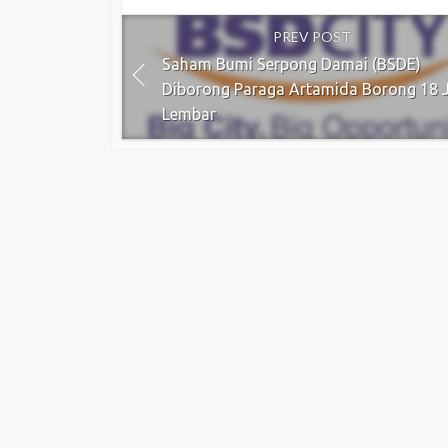
PREV POST
Saham Bumi Serpong Damai (BSDE)
Diborong Paraga Artamida Borong 18 
Lembar