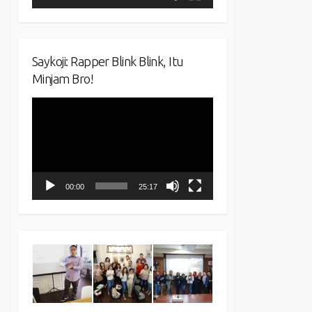
Saykoji: Rapper Blink Blink, Itu
Minjam Bro!
Video
Player
00:00
25:17