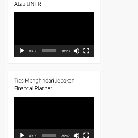
Atau UNTR
Video
Player
00:00
18:20
Tips Menghindari Jebakan
Financial Planner
Video
Player
00:00
35:42