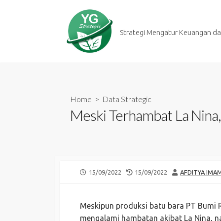
Skip
to
content
Strategi Mengatur Keuangan dan
Home
>
Data Strategic
Meski Terhambat La Nina
PUBLISHED
LAST
AUTHOR
15/09/2022
15/09/2022
AFDITYA IMA
DATE
MODIFIED
DATE
Meskipun produksi batu bara PT Bumi R
mengalami hambatan akibat La Nina, nam