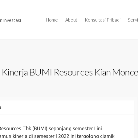
Home
About
Konsultasi Pribadi
Serv
 Investasi
, Kinerja BUMI Resources Kian Monce
M
esources Tbk (BUMI) sepanjang semester I ini
un kinerja di semester I 2022 ini tergolong ciamik