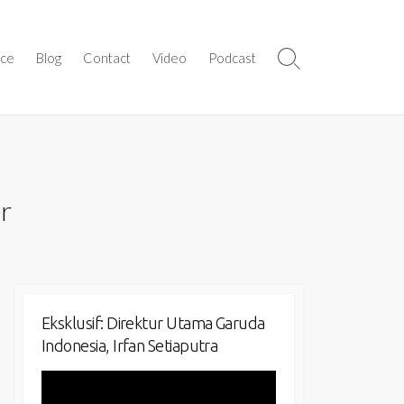
ice
Blog
Contact
Video
Podcast
Search
Toggle
r
Eksklusif: Direktur Utama Garuda
Indonesia, Irfan Setiaputra
Video
Player