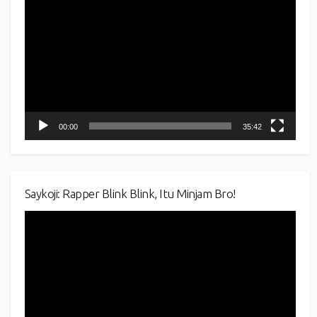
Player
00:00
35:42
Saykoji: Rapper Blink Blink, Itu Minjam Bro!
Video
Player