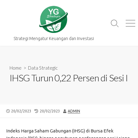
Skip
to
content
Search
Me
Toggle
Strategi Mengatur Keuangan dan Investasi
Home
>
Data Strategic
IHSG Turun 0,22 Persen di Sesi I
PUBLISHED
LAST
AUTHOR
20/02/2023
20/02/2023
ADMIN
DATE
MODIFIED
DATE
Indeks Harga Saham Gabungan (IHSG) di Bursa Efek