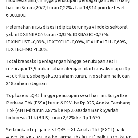
Indonesia (BEI), hingga penutupan perdagangan sesi I siang
hari ini Senin (20/2) turun 0,22% atau 14,914 poin ke level
6.880,800.
Pelemahan IHSG di sesi I dipicu turunnya 4 indeks sektoral
yakni IDXENERGY turun -0,93%, IDXBASIC -0,79%,
IDXINDUST -0,89%, IDXCYCLIC -0,09%, IDXHEALTH -0,69%,
IDXTECHNO -1,00%.
Total transaksi perdagangan hingga penutupan sesi I
mencapai 13,5 miliar saham dengan nilai transaksi capai Rp
4,38 triliun. Sebanyak 293 saham turun, 196 saham naik, dan
218 saham stagnan.
Top losers LQ45 hingga penutupan sesi I hari ini, Surya Esa
Perkasa Tbk (ESSA) turun 6,09% ke Rp 925, Aneka Tambang
Tbk (ANTM) turun 2,87% ke Rp 2.030 dan Bank Syariah
Indonesia Tbk (BRIS) turun 2,62% ke Rp 1.670
Sedangkan top gainers LQ45, – XL Axiata Tbk (EXCL) naik
4,89% ke Rp 2.360, Kalbe Farma Tbk (KLBF) naik 1,33% ke Rp