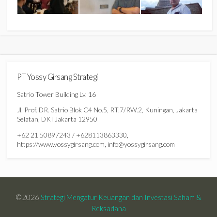
PT Yossy Girsang Strategi
Satrio Tower Building Lv. 16
Jl. Prof. DR. Satrio Blok C4 No.5, RT.7/RW.2, Kuningan, Jakarta
Selatan, DKI Jakarta 12950
+62 21 50897243 / +628113863330,
https://www.yossygirsang.com, info@yossygirsang.com
©2026
Strategi Mengatur Keuangan dan Investasi Saham &
Reksadana