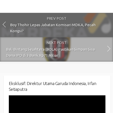
PREV POST
Boy Thohir Lepas Jabatan Komisari MDKA, Pecah
Kongsi?
NEXT POST
Bali Bintang Sejahtera (BOLA) Pastikan Simpan Sisa
Dana IPO di 3 Bank Rp71 Miliar
Eksklusif: Direktur Utama Garuda Indonesia, Irfan
Setiaputra
Video
Player