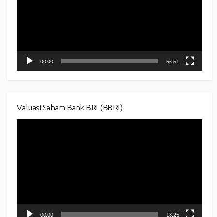
00:00
56:51
Valuasi Saham Bank BRI (BBRI)
Video
Player
00:00
18:25