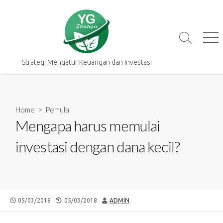
Skip
to
content
Search
Me
Toggle
Strategi Mengatur Keuangan dan Investasi
Home
>
Pemula
Mengapa harus memulai
investasi dengan dana kecil?
PUBLISHED
LAST
AUTHOR
05/03/2018
05/03/2018
ADMIN
DATE
MODIFIED
DATE