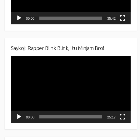
00:00
35:42
Saykoji: Rapper Blink Blink, Itu Minjam Bro!
Video
Player
00:00
25:17