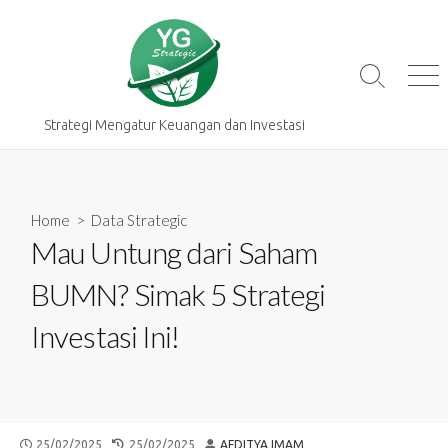
Skip
to
content
Search
Me
Toggle
Strategi Mengatur Keuangan dan Investasi
Home
>
Data Strategic
Mau Untung dari Saham
BUMN? Simak 5 Strategi
Investasi Ini!
PUBLISHED
LAST
AUTHOR
25/02/2025
25/02/2025
AFDITYA IMAM