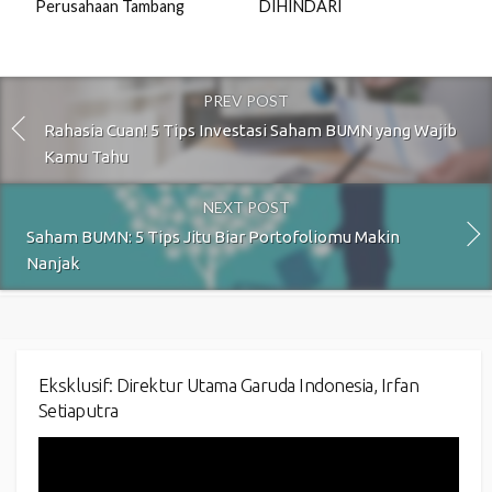
Perusahaan Tambang
DIHINDARI
PREV POST
Rahasia Cuan! 5 Tips Investasi Saham BUMN yang Wajib
Kamu Tahu
NEXT POST
Saham BUMN: 5 Tips Jitu Biar Portofoliomu Makin
Nanjak
Eksklusif: Direktur Utama Garuda Indonesia, Irfan
Setiaputra
Video
Player