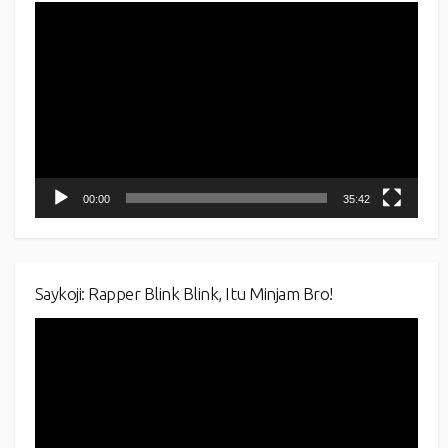
Video
Player
00:00
35:42
Saykoji: Rapper Blink Blink, Itu Minjam Bro!
Video
Player