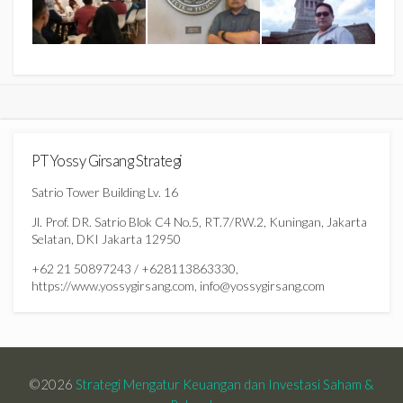
PT Yossy Girsang Strategi
Satrio Tower Building Lv. 16
Jl. Prof. DR. Satrio Blok C4 No.5, RT.7/RW.2, Kuningan, Jakarta
Selatan, DKI Jakarta 12950
+62 21 50897243 / +628113863330,
https://www.yossygirsang.com, info@yossygirsang.com
©2026
Strategi Mengatur Keuangan dan Investasi Saham &