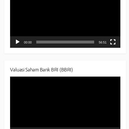
00:00
56:51
Valuasi Saham Bank BRI (BBRI)
Video
Player