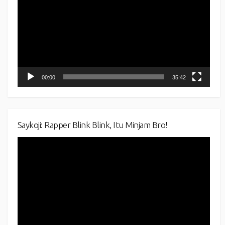
00:00
35:42
Saykoji: Rapper Blink Blink, Itu Minjam Bro!
Video
Player