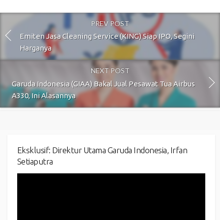
PREV POST
Emiten Jasa Cleaning Service (KING) Siap IPO, Segini
Harganya
NEXT POST
Garuda Indonesia (GIAA) Bakal Jual Pesawat Tua Airbus
A330, Ini Alasannya
Eksklusif: Direktur Utama Garuda Indonesia, Irfan
Setiaputra
Video
Player