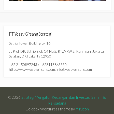
PT Yossy Girsang Strategi
Satrio Tower Building Lv. 16
Jl. Prof. DR. Satrio Blok C4 No.5, RT.7/RW.2, Kuningan, Jakarta
Selatan, DKI Jakarta 12950
+62 21 50897243 / +628113863330,
https://www.yossygirsang.com, info@yossygirsang.com
©2026
Strategi Mengatur Keuangan dan Investasi Saham &
Reksadana
Coldbox WordPress theme by
mirucon