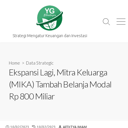
Skip
to
content
Search
Me
Toggle
Strategi Mengatur Keuangan dan Investasi
Home
>
Data Strategic
Ekspansi Lagi, Mitra Keluarga
(MIKA) Tambah Belanja Modal
Rp 800 Miliar
PUBLISHED
LAST
AUTHOR
10/02/2023
10/02/2023
AFDITYA IMAM