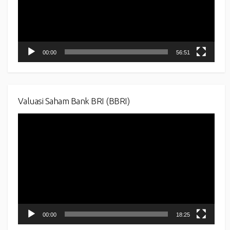
00:00
56:51
Valuasi Saham Bank BRI (BBRI)
Video
Player
00:00
18:25