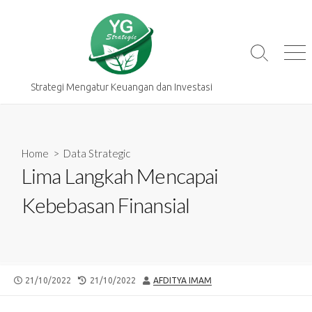
Skip
to
content
Search
Me
Toggle
Strategi Mengatur Keuangan dan Investasi
Home
>
Data Strategic
Lima Langkah Mencapai
Kebebasan Finansial
PUBLISHED
LAST
AUTHOR
21/10/2022
21/10/2022
AFDITYA IMAM
DATE
MODIFIED
DATE