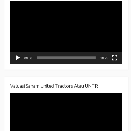
Video
Player
00:00
18:25
Valuasi Saham United Tractors Atau UNTR
Video
Player