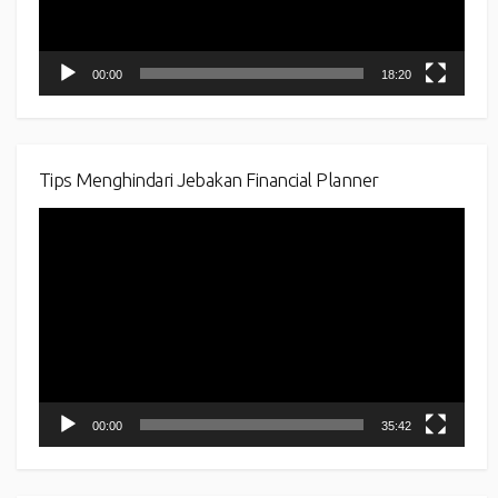
00:00
18:20
Tips Menghindari Jebakan Financial Planner
Video
Player
00:00
35:42