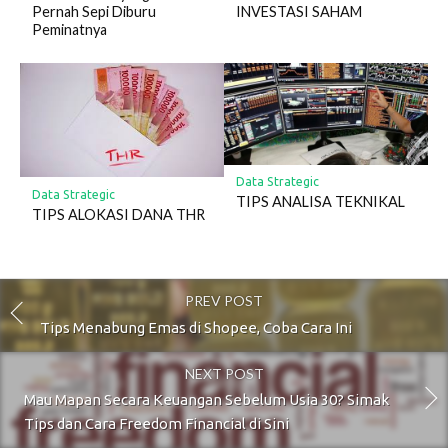
Pernah Sepi Diburu
INVESTASI SAHAM
Peminatnya
Data Strategic
Data Strategic
TIPS ANALISA TEKNIKAL
TIPS ALOKASI DANA THR
PREV POST
Tips Menabung Emas di Shopee, Coba Cara Ini
NEXT POST
Mau Mapan Secara Keuangan Sebelum Usia 30? Simak
Tips dan Cara Freedom Financial di Sini