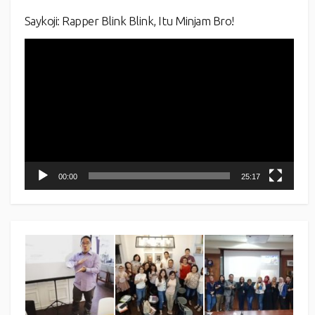
Saykoji: Rapper Blink Blink, Itu Minjam Bro!
Video
Player
00:00
25:17