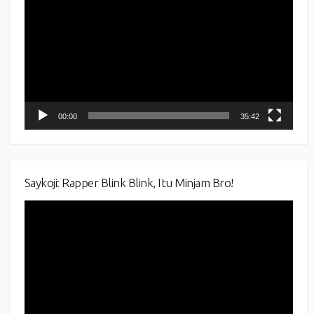
00:00
35:42
Saykoji: Rapper Blink Blink, Itu Minjam Bro!
Video
Player