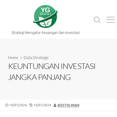
Skip
to
content
Search
Me
Toggle
Strategi Mengatur Keuangan dan Investasi
Home
>
Data Strategic
KEUNTUNGAN INVESTASI
JANGKA PANJANG
PUBLISHED
LAST
AUTHOR
10/07/2024
10/07/2024
AFDITYA IMAM
DATE
MODIFIED
DATE