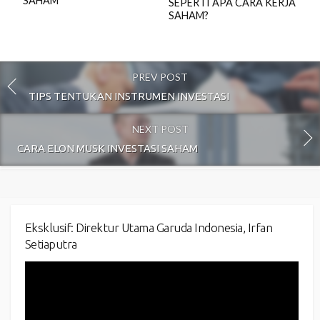
SAHAM
SEPERTI APA CARA KERJA
SAHAM?
PREV POST
TIPS TENTUKAN INSTRUMEN INVESTASI
NEXT POST
CARA ELON MUSK INVESTASI SAHAM
Eksklusif: Direktur Utama Garuda Indonesia, Irfan
Setiaputra
Video
Player