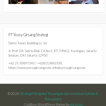
PT Yossy Girsang Strategi
Satrio Tower Building Lv. 16
Jl. Prof. DR. Satrio Blok C4 No.5, RT.7/RW.2, Kuningan, Jakarta
Selatan, DKI Jakarta 12950
+62 21 50897243 / +628113863330,
https://www.yossygirsang.com, info@yossygirsang.com
©2026
Strategi Mengatur Keuangan dan Investasi Saham &
Reksadana
Coldbox WordPress theme by
mirucon