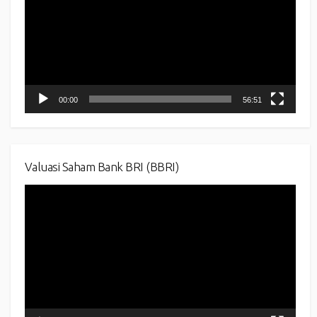
00:00
56:51
Valuasi Saham Bank BRI (BBRI)
Video
Player