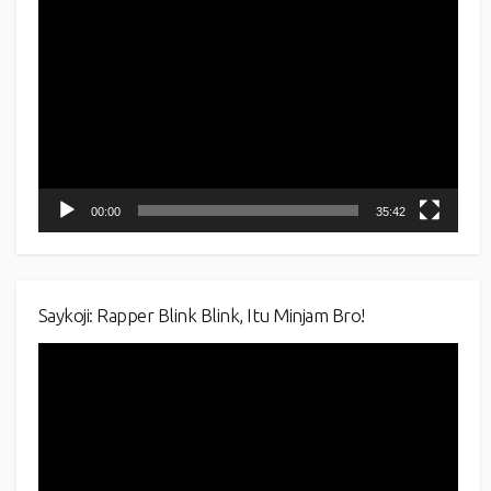
Video
Player
00:00
35:42
Saykoji: Rapper Blink Blink, Itu Minjam Bro!
Video
Player