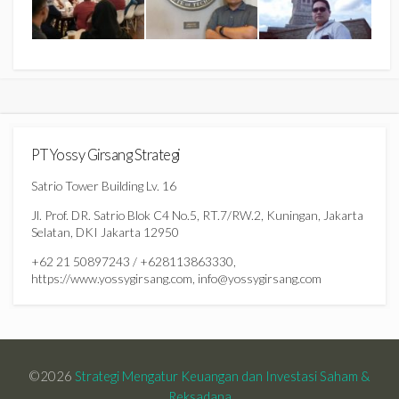
PT Yossy Girsang Strategi
Satrio Tower Building Lv. 16
Jl. Prof. DR. Satrio Blok C4 No.5, RT.7/RW.2, Kuningan, Jakarta
Selatan, DKI Jakarta 12950
+62 21 50897243 / +628113863330,
https://www.yossygirsang.com, info@yossygirsang.com
©2026
Strategi Mengatur Keuangan dan Investasi Saham &
Reksadana