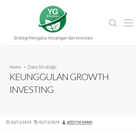
Skip
to
content
Search
Me
Toggle
Strategi Mengatur Keuangan dan Investasi
Home
>
Data Strategic
KEUNGGULAN GROWTH
INVESTING
PUBLISHED
LAST
AUTHOR
02/12/2024
02/12/2024
AFDITYA IMAM
DATE
MODIFIED
DATE