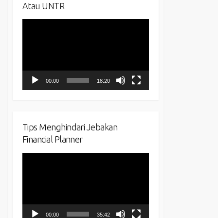
Atau UNTR
Video
Player
00:00
18:20
Tips Menghindari Jebakan
Financial Planner
Video
Player
00:00
35:42