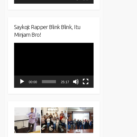
Saykoji: Rapper Blink Blink, Itu
Minjam Bro!
Video
Player
00:00
25:17