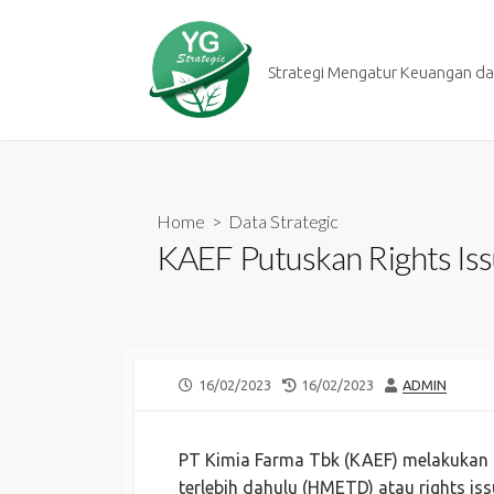
Skip
to
content
Strategi Mengatur Keuangan dan
Home
>
Data Strategic
KAEF Putuskan Rights Iss
PUBLISHED
LAST
AUTHOR
16/02/2023
16/02/2023
ADMIN
DATE
MODIFIED
DATE
PT Kimia Farma Tbk (KAEF) melakuka
terlebih dahulu (HMETD) atau rights iss