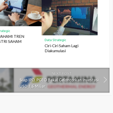
rategic
PAHAMI TREN
Data Strategic
STRI SAHAM
Ciri-Ciri Saham Lagi
Diakumulasi
NEXT POST
Siap IPO, PGEO Bakal Gelontorkan Investasi
USD 1,6 Miliar