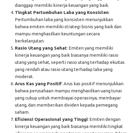
dianggap memiliki kinerja keuangan yang baik.
Tingkat Pertumbuhan Laba yang Konsisten
:
Pertumbuhan laba yang konsisten menunjukkan
bahwa emiten memiliki strategi bisnis yang baik dan
mampu menghasilkan keuntungan secara
berkelanjutan.
Rasio Utang yang Sehat
: Emiten yang memiliki
kinerja keuangan yang baik biasanya memiliki rasio
utang yang sehat, seperti rasio utang terhadap ekuitas
yang rendah atau rasio utang terhadap laba yang
moderat.
Arus Kas yang Positif
: Arus kas positif menunjukkan
bahwa perusahaan mampu menghasilkan uang tunai
yang cukup untuk membiayai operasinya, membayar
utang, dan memberikan dividen kepada pemegang
saham.
Efisiensi Operasional yang Tinggi
: Emiten dengan
kinerja keuangan yang baik biasanya memiliki tingkat