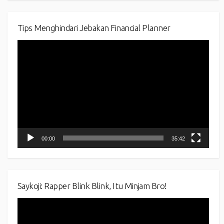
Tips Menghindari Jebakan Financial Planner
Video
Player
00:00
35:42
Saykoji: Rapper Blink Blink, Itu Minjam Bro!
Video
Player