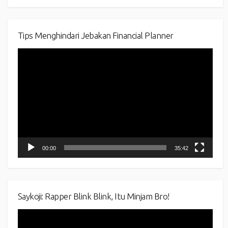
Tips Menghindari Jebakan Financial Planner
Video
Player
00:00
35:42
Saykoji: Rapper Blink Blink, Itu Minjam Bro!
Video
Player