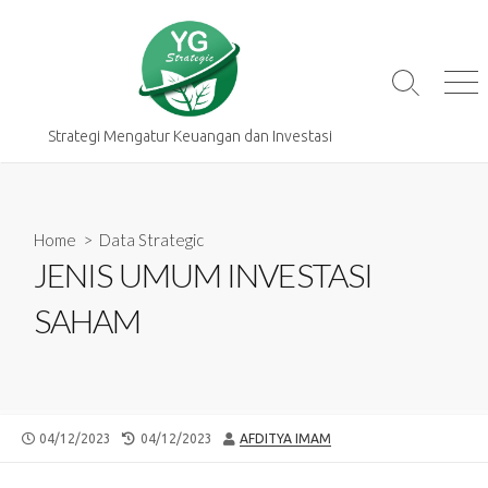
Skip
to
content
Search
Me
Toggle
Strategi Mengatur Keuangan dan Investasi
Home
>
Data Strategic
JENIS UMUM INVESTASI
SAHAM
PUBLISHED
LAST
AUTHOR
04/12/2023
04/12/2023
AFDITYA IMAM
DATE
MODIFIED
DATE