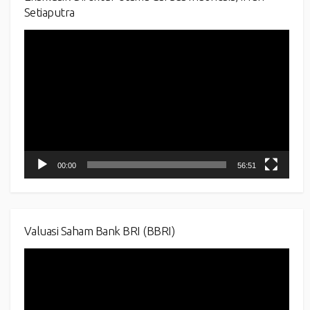
Setiaputra
Video
Player
00:00
56:51
Valuasi Saham Bank BRI (BBRI)
Video
Player