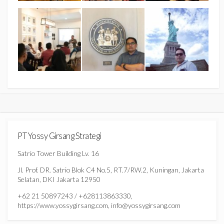
PT Yossy Girsang Strategi
Satrio Tower Building Lv. 16
Jl. Prof. DR. Satrio Blok C4 No.5, RT.7/RW.2, Kuningan, Jakarta
Selatan, DKI Jakarta 12950
+62 21 50897243 / +628113863330,
https://www.yossygirsang.com, info@yossygirsang.com