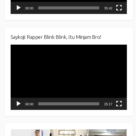
00:00
35:42
Saykoji: Rapper Blink Blink, Itu Minjam Bro!
Video
Player
00:00
25:17