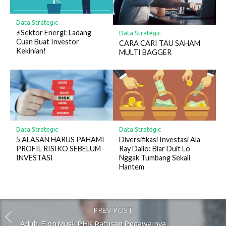
Data Strategic
⚡️Sektor Energi: Ladang
Data Strategic
Cuan Buat Investor
CARA CARI TAU SAHAM
Kekinian!
MULTI BAGGER
Data Strategic
Data Strategic
5 ALASAN HARUS PAHAMI
Diversifikasi Investasi Ala
PROFIL RISIKO SEBELUM
Ray Dalio: Biar Duit Lo
INVESTASI
Nggak Tumbang Sekali
Hantem
PREV POST
Aduh, Elon Musk PHK Ratusan Pegawainya