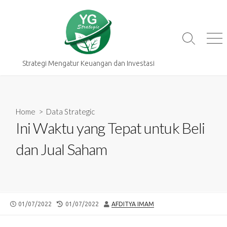
Skip
to
content
Search
Me
Toggle
Strategi Mengatur Keuangan dan Investasi
Home
>
Data Strategic
Ini Waktu yang Tepat untuk Beli
dan Jual Saham
PUBLISHED
LAST
AUTHOR
01/07/2022
01/07/2022
AFDITYA IMAM
DATE
MODIFIED
DATE