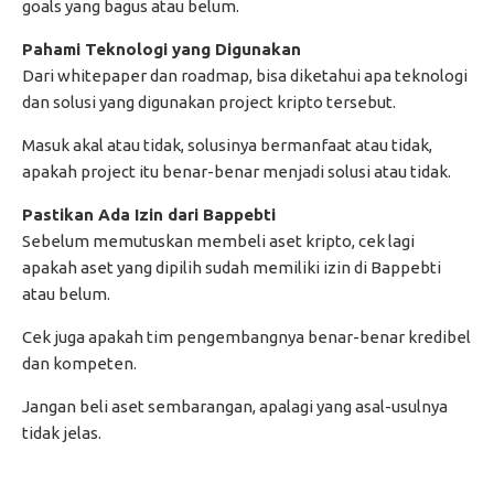
goals yang bagus atau belum.
Pahami Teknologi yang Digunakan
Dari whitepaper dan roadmap, bisa diketahui apa teknologi
dan solusi yang digunakan project kripto tersebut.
Masuk akal atau tidak, solusinya bermanfaat atau tidak,
apakah project itu benar-benar menjadi solusi atau tidak.
Pastikan Ada Izin dari Bappebti
Sebelum memutuskan membeli aset kripto, cek lagi
apakah aset yang dipilih sudah memiliki izin di Bappebti
atau belum.
Cek juga apakah tim pengembangnya benar-benar kredibel
dan kompeten.
Jangan beli aset sembarangan, apalagi yang asal-usulnya
tidak jelas.