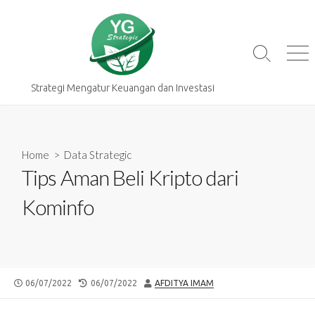
Skip
to
content
Search
Me
Toggle
Strategi Mengatur Keuangan dan Investasi
Home
>
Data Strategic
Tips Aman Beli Kripto dari
Kominfo
PUBLISHED
LAST
AUTHOR
06/07/2022
06/07/2022
AFDITYA IMAM
DATE
MODIFIED
DATE