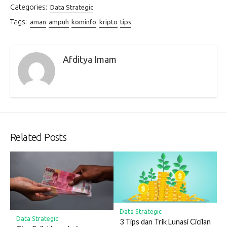
Categories:
Data Strategic
Tags:
aman
ampuh
kominfo
kripto
tips
Afditya Imam
Related Posts
Data Strategic
Data Strategic
3 Tips dan Trik Lunasi Cicilan