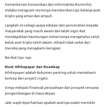
Kementerian Komunikasi dan Informatika (Kominfo)
melalui Instagram resminya memberikan tips belanja aset
kripto yang aman dan ampuh.
Langkah ini sebagi upaya edukasi dan pencerahan kepada
masyarakat yang masih awam dan latah ingin ikut
mendapatkan keuntungan instan tanpa mengetahui seluk
beluk aset kripto lebih dalam. Alhasil tidak seikit dari
mereka yang mengalami kerugian.
Berikut tips-nya.
Riset Whitepaper dan Roadmap
Whitepaper adalah dokumen penting untuk memahami
konsep dari project crypto .
Isinya meliputi finansial perusahaan dan prospek rencana
pengembangan di masa depan.
Jadi, wajib diperhatikan apakah asetnya sudah memiliki