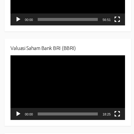
00:00
56:51
Valuasi Saham Bank BRI (BBRI)
Video
Player
00:00
18:25