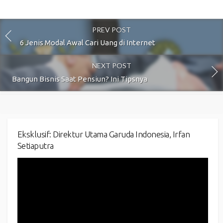
PREV POST
6 Jenis Modal Awal Cari Uang di Internet
NEXT POST
Bangun Bisnis Saat Pensiun? Ini Tipsnya
Eksklusif: Direktur Utama Garuda Indonesia, Irfan
Setiaputra
Video
Player