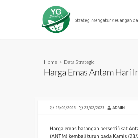
Skip
to
content
Strategi Mengatur Keuangan dan
Home
>
Data Strategic
Harga Emas Antam Hari In
PUBLISHED
LAST
AUTHOR
23/02/2023
23/02/2023
ADMIN
DATE
MODIFIED
DATE
Harga emas batangan bersertifikat A
(ANTM) kembali turun pada Kamis (23/