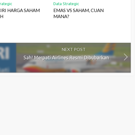
rategic
Data Strategic
CIRI HARGA SAHAM
EMAS VS SAHAM, CUAN
AH
MANA?
NEXT POST
Sah! Merpati Airlines Resmi Dibubarkan