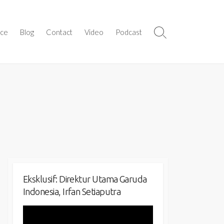
ice
Blog
Contact
Video
Podcast
Search
Toggle
Eksklusif: Direktur Utama Garuda
Indonesia, Irfan Setiaputra
Video
Player