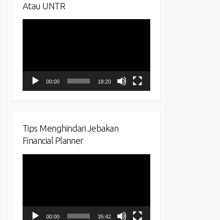
Atau UNTR
Video
Player
00:00
18:20
Tips Menghindari Jebakan
Financial Planner
Video
Player
00:00
35:42