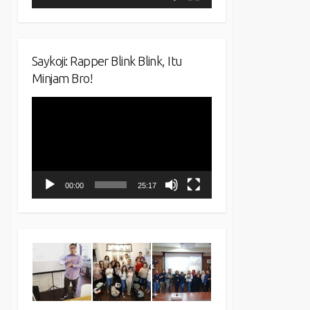
Saykoji: Rapper Blink Blink, Itu
Minjam Bro!
Video
Player
00:00
25:17