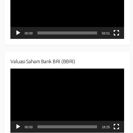
00:00
56:51
Valuasi Saham Bank BRI (BBRI)
Video
Player
00:00
18:25