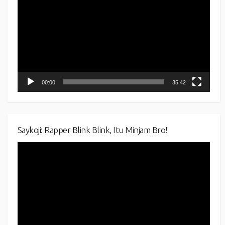
00:00
35:42
Saykoji: Rapper Blink Blink, Itu Minjam Bro!
Video
Player