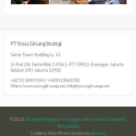
PT Yossy Girsang Strategi
Satrio Tower Building Lv. 16
Jl. Prof. DR. Satrio Blok C4 No.5, RT.7/RW.2, Kuningan, Jakarta
Selatan, DKI Jakarta 12950
+62 21 50897243 / +628113863330,
https://www.yossygirsang.com, info@yossygirsang.com
©2026
Strategi Mengatur Keuangan dan Investasi Saham &
Reksadana
Coldbox WordPress theme by
mirucon