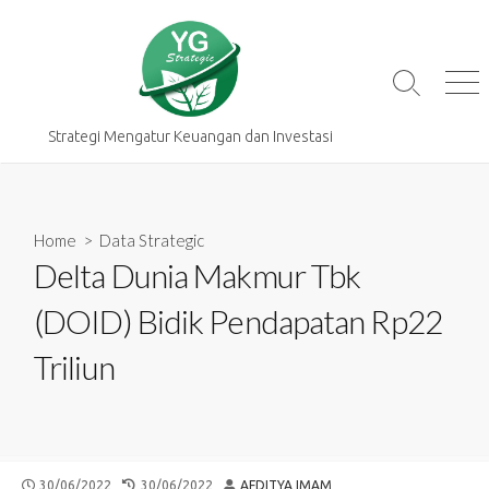
Skip
to
content
Search
Me
Toggle
Strategi Mengatur Keuangan dan Investasi
Home
>
Data Strategic
Delta Dunia Makmur Tbk
(DOID) Bidik Pendapatan Rp22
Triliun
PUBLISHED
LAST
AUTHOR
30/06/2022
30/06/2022
AFDITYA IMAM