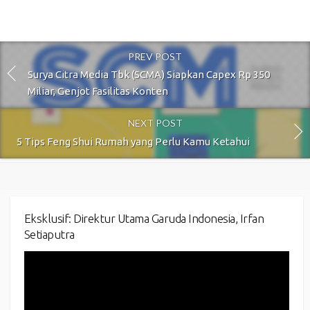
PREV POST
Surya Citra Media Tbk (SCMA) Siapkan Capex Rp 350
Miliar, Genjot Fasilitas Konten
NEXT POST
5 Tips Feng Shui Rumah yang Perlu Kamu Ketahui
Eksklusif: Direktur Utama Garuda Indonesia, Irfan
Setiaputra
Video
Player