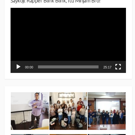
Saykoji: Rapper Blink Blink, Itu Minjam Bro!
Video
Player
00:00
25:17