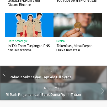
Gugatan Hukum yang
YouTube Selain Monetisasi
Dialami Binance
Berita
Data Strategic
Tokenisasi, Masa Depan
Ini Dia Enam Tunjangan PNS
Dunia Investasi
dan Besarannya
PREV POST
Rahasia Sukses dan Tajir Ala Bill Gates
NEXT POST
RI Raih Pinjaman dari Bank Dunia Rp 11 Triliun