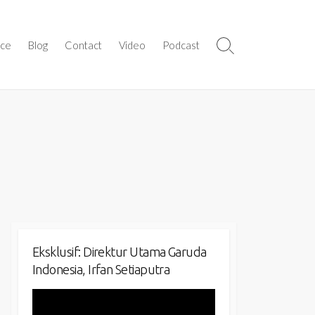
ice
Blog
Contact
Video
Podcast
Search
Toggle
Eksklusif: Direktur Utama Garuda
Indonesia, Irfan Setiaputra
Video
Player