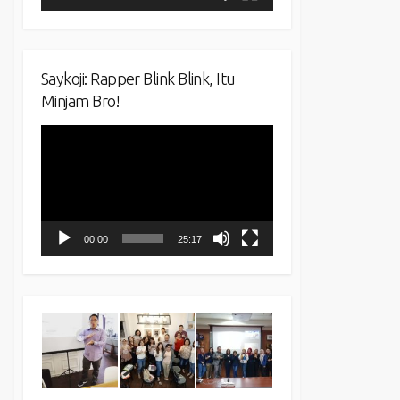
Saykoji: Rapper Blink Blink, Itu
Minjam Bro!
Video
Player
00:00
25:17