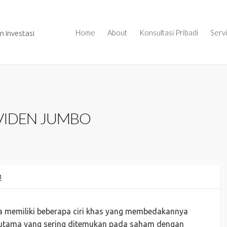
Home
About
Konsultasi Pribadi
Serv
 Investasi
IVIDEN JUMBO
M
memiliki beberapa ciri khas yang membedakannya
iri utama yang sering ditemukan pada saham dengan