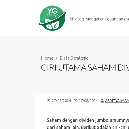
Skip
to
content
Strategi Mengatur Keuangan dan
Home
>
Data Strategic
CIRI UTAMA SAHAM D
PUBLISHED
LAST
AUTHOR
27/08/2024
27/08/2024
AFDITYA IMA
DATE
MODIFIED
DATE
Saham dengan dividen jumbo umumnya 
dari saham lain. Berikut adalah ciri-c