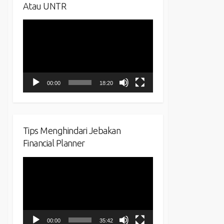
Atau UNTR
Video
Player
00:00
18:20
Tips Menghindari Jebakan
Financial Planner
Video
Player
00:00
35:42