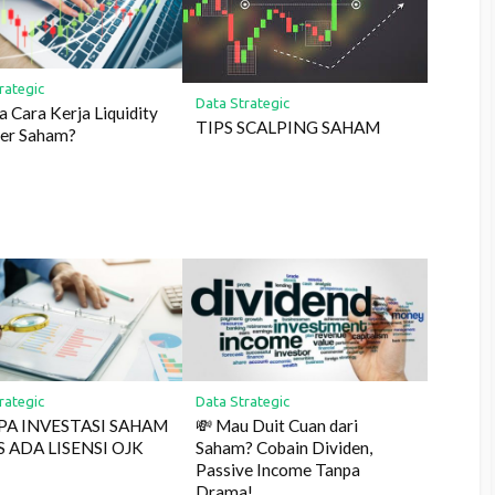
rategic
Data Strategic
 Cara Kerja Liquidity
TIPS SCALPING SAHAM
der Saham?
rategic
Data Strategic
PA INVESTASI SAHAM
💸 Mau Duit Cuan dari
 ADA LISENSI OJK
Saham? Cobain Dividen,
Passive Income Tanpa
Drama!