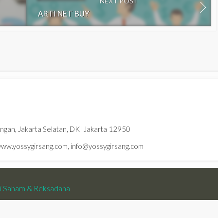
NEXT POST
ARTI NET BUY
ningan, Jakarta Selatan, DKI Jakarta 12950
w.yossygirsang.com, info@yossygirsang.com
si Saham & Reksadana