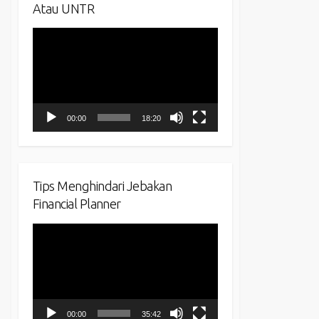
Atau UNTR
Video
Player
00:00
18:20
Tips Menghindari Jebakan
Financial Planner
Video
Player
00:00
35:42