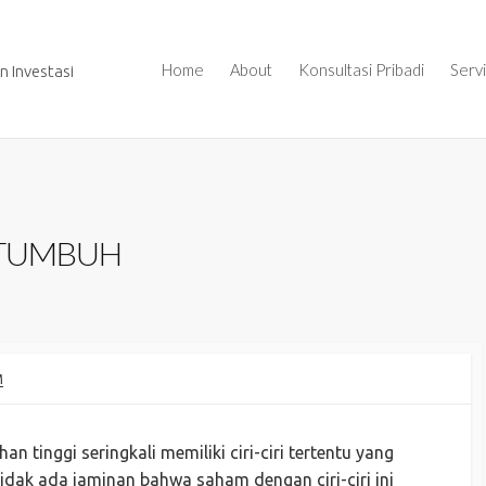
Home
About
Konsultasi Pribadi
Serv
 Investasi
RTUMBUH
M
 tinggi seringkali memiliki ciri-ciri tertentu yang
tidak ada jaminan bahwa saham dengan ciri-ciri ini