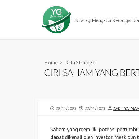
Skip
to
content
Strategi Mengatur Keuangan dan
Home
>
Data Strategic
CIRI SAHAM YANG BE
PUBLISHED
LAST
AUTHOR
22/11/2023
22/11/2023
AFDITYA IMA
DATE
MODIFIED
DATE
Saham yang memiliki potensi pertumbuhan
dapat dikenali oleh investor. Meskipun 