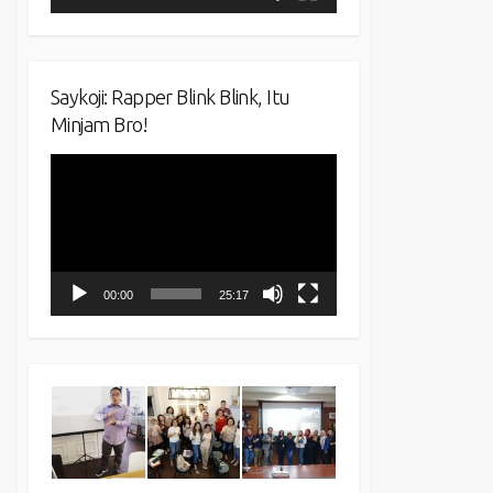
Saykoji: Rapper Blink Blink, Itu
Minjam Bro!
Video
Player
00:00
25:17