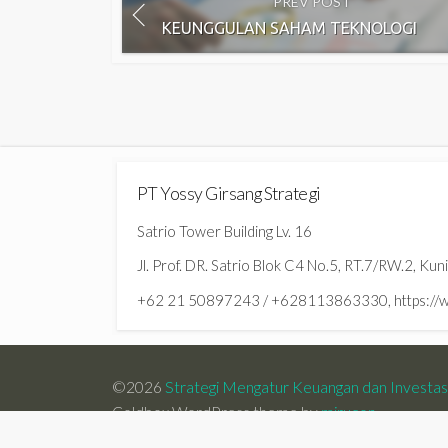
PREV POST
KEUNGGULAN SAHAM TEKNOLOGI
PT Yossy Girsang Strategi
Satrio Tower Building Lv. 16
Jl. Prof. DR. Satrio Blok C4 No.5, RT.7/RW.2, Ku
+62 21 50897243 / +628113863330, https://ww
©2026
Strategi Mengatur Keuangan dan Investa
Coldbox WordPress theme by
mirucon