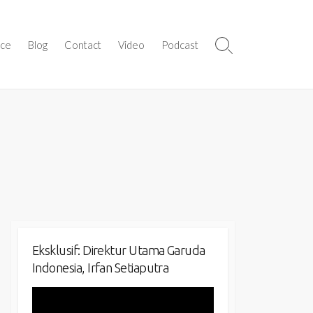
ice
Blog
Contact
Video
Podcast
Search
Toggle
Eksklusif: Direktur Utama Garuda
Indonesia, Irfan Setiaputra
Video
Player