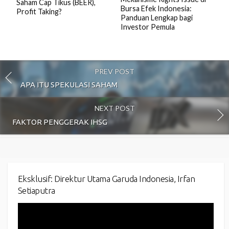
Saham Cap Tikus (BEER),
Bursa Efek Indonesia:
Profit Taking?
Panduan Lengkap bagi
Investor Pemula
PREV POST
APA ITU SPEKULASI SAHAM
NEXT POST
FAKTOR PENGGERAK IHSG
Eksklusif: Direktur Utama Garuda Indonesia, Irfan
Setiaputra
Video
Player