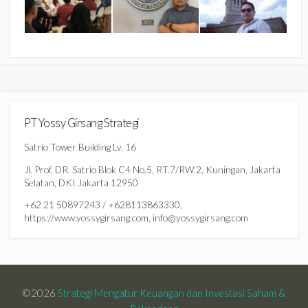
PT Yossy Girsang Strategi
Satrio Tower Building Lv. 16
Jl. Prof. DR. Satrio Blok C4 No.5, RT.7/RW.2, Kuningan, Jakarta
Selatan, DKI Jakarta 12950
+62 21 50897243 / +628113863330,
https://www.yossygirsang.com, info@yossygirsang.com
©2026
Strategi Mengatur Keuangan dan Investasi Saham &