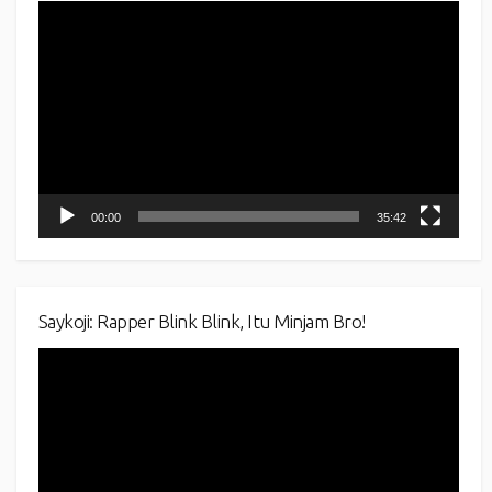
Video
Player
00:00
35:42
Saykoji: Rapper Blink Blink, Itu Minjam Bro!
Video
Player