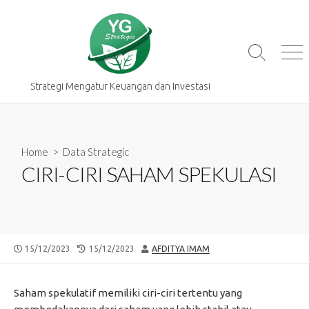
Skip
to
content
Search
Me
Toggle
Strategi Mengatur Keuangan dan Investasi
Home
>
Data Strategic
CIRI-CIRI SAHAM SPEKULASI
PUBLISHED
LAST
AUTHOR
15/12/2023
15/12/2023
AFDITYA IMAM
DATE
MODIFIED
DATE
Saham spekulatif memiliki ciri-ciri tertentu yang