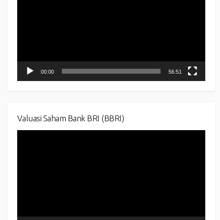
00:00
56:51
Valuasi Saham Bank BRI (BBRI)
Video
Player