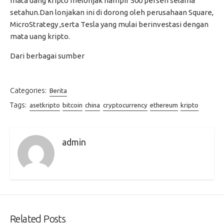
mata uang kripto melonjak hampir 500 persen selama
setahun.Dan lonjakan ini di dorong oleh perusahaan Square,
MicroStrategy ,serta Tesla yang mulai berinvestasi dengan
mata uang kripto.
Dari berbagai sumber
Categories:
Berita
Tags:
asetkripto
bitcoin
china
cryptocurrency
ethereum
kripto
admin
Related Posts