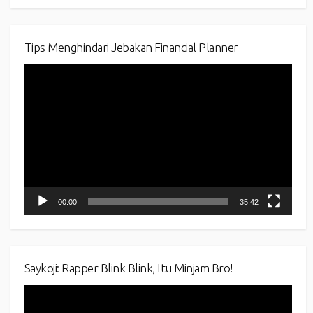
Tips Menghindari Jebakan Financial Planner
Video
Player
00:00
35:42
Saykoji: Rapper Blink Blink, Itu Minjam Bro!
Video
Player