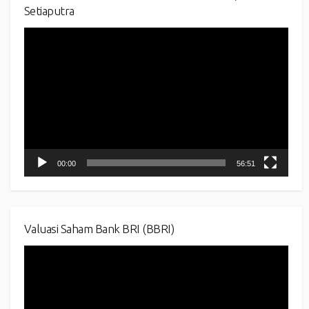
Setiaputra
Video
Player
00:00
56:51
Valuasi Saham Bank BRI (BBRI)
Video
Player