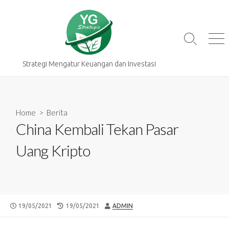
Skip
to
content
Search
Me
Toggle
Strategi Mengatur Keuangan dan Investasi
Home
>
Berita
China Kembali Tekan Pasar
Uang Kripto
PUBLISHED
LAST
AUTHOR
19/05/2021
19/05/2021
ADMIN
DATE
MODIFIED
DATE