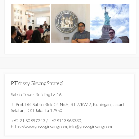
PT Yossy Girsang Strategi
Satrio Tower Building Lv. 16
Jl. Prof. DR. Satrio Blok C4 No.5, RT.7/RW.2, Kuningan, Jakarta
Selatan, DKI Jakarta 12950
+62 21 50897243 / +628113863330,
https://www.yossygirsang.com, info@yossygirsang.com