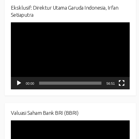
Eksklusif: Direktur Utama Garuda Indonesia, Irfan
Setiaputra
Video
Player
00:00
56:51
Valuasi Saham Bank BRI (BBRI)
Video
Player