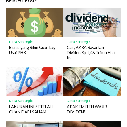
Related Posts
Data Strategic
Data Strategic
Bisnis yang Bikin Cuan Lagi
Cair, AKRA Bayarkan
Usai PHK
Dividen Rp 1,48 Triliun Hari
Ini
Data Strategic
Data Strategic
LAKUKAN INI SETELAH
APAK EMITEN WAJIB
CUAN DARI SAHAM
DIVIDEN?