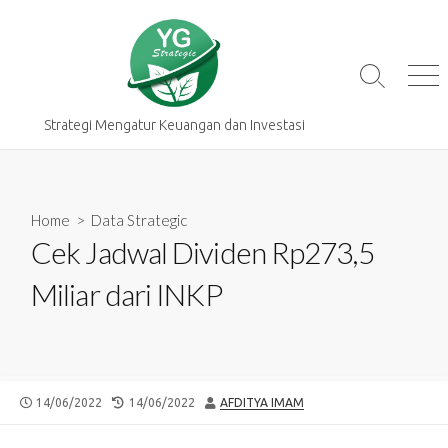
Skip
to
content
Search
Me
Toggle
Strategi Mengatur Keuangan dan Investasi
Home
>
Data Strategic
Cek Jadwal Dividen Rp273,5
Miliar dari INKP
PUBLISHED
LAST
AUTHOR
14/06/2022
14/06/2022
AFDITYA IMAM
DATE
MODIFIED
DATE