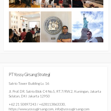
PT Yossy Girsang Strategi
Satrio Tower Building Lv. 16
Jl. Prof. DR. Satrio Blok C4 No.5, RT.7/RW.2, Kuningan, Jakarta
Selatan, DKI Jakarta 12950
+62 21 50897243 / +628113863330,
https://www.yossygirsang.com, info@yossygirsang.com