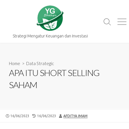
Skip
to
content
Search
Me
Toggle
Strategi Mengatur Keuangan dan Investasi
Home
>
Data Strategic
APA ITU SHORT SELLING
SAHAM
PUBLISHED
LAST
AUTHOR
16/06/2023
16/06/2023
AFDITYA IMAM
DATE
MODIFIED
DATE