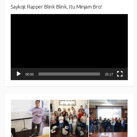
Saykoji: Rapper Blink Blink, Itu Minjam Bro!
Video
Player
00:00
25:17