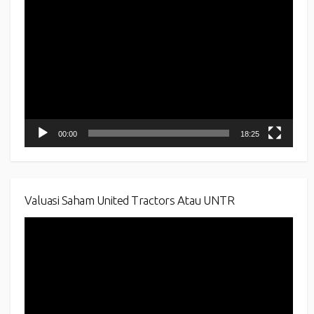
Video
Player
00:00
18:25
Valuasi Saham United Tractors Atau UNTR
Video
Player