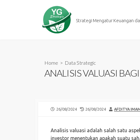
Skip
to
content
Strategi Mengatur Keuangan dan
Home
>
Data Strategic
ANALISIS VALUASI BAG
PUBLISHED
LAST
AUTHOR
26/08/2024
26/08/2024
AFDITYA IMA
DATE
MODIFIED
DATE
Analisis valuasi adalah salah satu as
investor menentukan apakah suatu saham