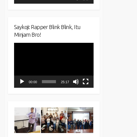
Saykoji: Rapper Blink Blink, Itu
Minjam Bro!
Video
Player
00:00
25:17