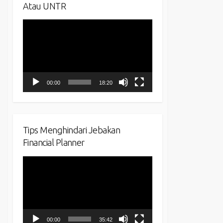
Atau UNTR
Video
Player
00:00
18:20
Tips Menghindari Jebakan
Financial Planner
Video
Player
00:00
35:42