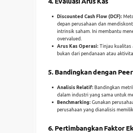
4.
Evaluasi Arus Kas
Discounted Cash Flow (DCF):
Meto
depan perusahaan dan mendiskontok
intrinsik saham. Ini membantu men
overvalued.
Arus Kas Operasi:
Tinjau kualitas 
bukan dari pendanaan atau aktivitas
5.
Bandingkan dengan Peer
Analisis Relatif:
Bandingkan metrik
dalam industri yang sama untuk me
Benchmarking:
Gunakan perusahaan
perusahaan yang dianalisis memiliki
6.
Pertimbangkan Faktor Ek