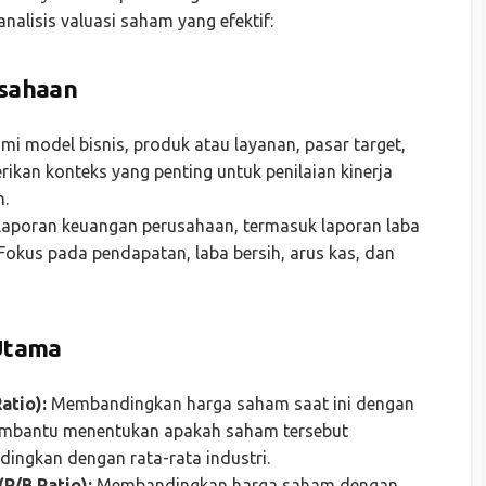
nalisis valuasi saham yang efektif:
usahaan
i model bisnis, produk atau layanan, pasar target,
rikan konteks yang penting untuk penilaian kinerja
.
 laporan keuangan perusahaan, termasuk laporan laba
 Fokus pada pendapatan, laba bersih, arus kas, dan
Utama
atio):
Membandingkan harga saham saat ini dengan
 membantu menentukan apakah saham tersebut
dingkan dengan rata-rata industri.
P/B Ratio):
Membandingkan harga saham dengan