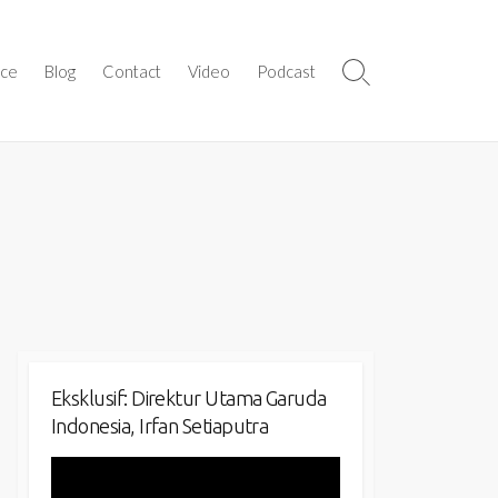
ice
Blog
Contact
Video
Podcast
Search
Toggle
Eksklusif: Direktur Utama Garuda
Indonesia, Irfan Setiaputra
Video
Player