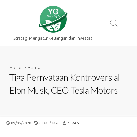
Skip
to
content
Search
Me
Toggle
Strategi Mengatur Keuangan dan Investasi
Home
>
Berita
Tiga Pernyataan Kontroversial
Elon Musk, CEO Tesla Motors
PUBLISHED
LAST
AUTHOR
09/05/2020
09/05/2020
ADMIN
DATE
MODIFIED
DATE