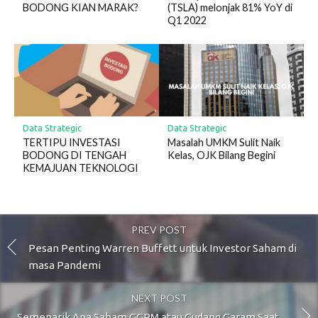
BODONG KIAN MARAK?
(TSLA) melonjak 81% YoY di
Q1 2022
Data Strategic
Data Strategic
TERTIPU INVESTASI
Masalah UMKM Sulit Naik
BODONG DI TENGAH
Kelas, OJK Bilang Begini
KEMAJUAN TEKNOLOGI
PREV POST
Pesan Penting Warren Buffett untuk Investor Saham di
masa Pandemi
NEXT POST
Semenarik Apa Saham GGRM atau Gudang Garam Saat