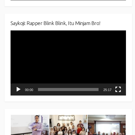
Saykoji: Rapper Blink Blink, Itu Minjam Bro!
Video
Player
00:00
25:17