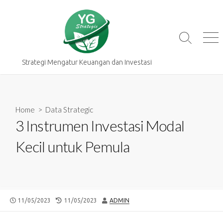
Skip
to
content
Search
Me
Toggle
Strategi Mengatur Keuangan dan Investasi
Home
>
Data Strategic
3 Instrumen Investasi Modal
Kecil untuk Pemula
PUBLISHED
LAST
AUTHOR
11/05/2023
11/05/2023
ADMIN
DATE
MODIFIED
DATE