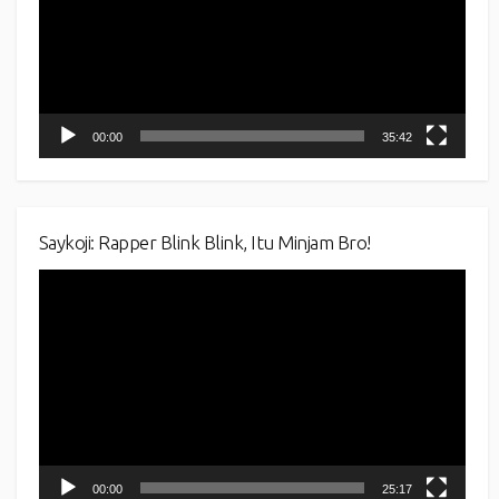
00:00
35:42
Saykoji: Rapper Blink Blink, Itu Minjam Bro!
Video
Player
00:00
25:17