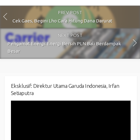
PREV POST
Cek Gaes, Begini Lho Cara Hitung Dana Darurat
NEXT POST
Pengamat Energi: Energi Bersih PLN Bali Berdampak
Besar
Eksklusif: Direktur Utama Garuda Indonesia, Irfan
Setiaputra
Video
Player