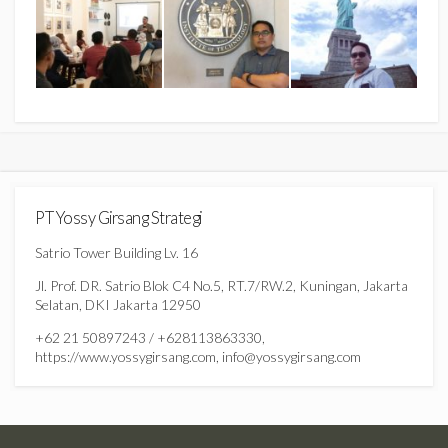
PT Yossy Girsang Strategi
Satrio Tower Building Lv. 16
Jl. Prof. DR. Satrio Blok C4 No.5, RT.7/RW.2, Kuningan, Jakarta
Selatan, DKI Jakarta 12950
+62 21 50897243 / +628113863330,
https://www.yossygirsang.com, info@yossygirsang.com