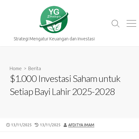
Skip
to
content
Search
Me
Toggle
Strategi Mengatur Keuangan dan Investasi
Home
>
Berita
$1.000 Investasi Saham untuk
Setiap Bayi Lahir 2025-2028
PUBLISHED
LAST
AUTHOR
13/11/2025
13/11/2025
AFDITYA IMAM
DATE
MODIFIED
DATE