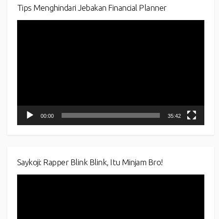
Tips Menghindari Jebakan Financial Planner
Video
Player
00:00
35:42
Saykoji: Rapper Blink Blink, Itu Minjam Bro!
Video
Player