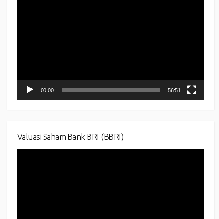
Player
00:00
56:51
Valuasi Saham Bank BRI (BBRI)
Video
Player