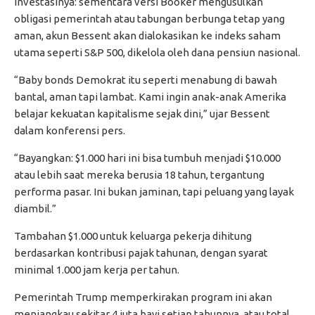
investasinya: sementara versi Booker mengusulkan
obligasi pemerintah atau tabungan berbunga tetap yang
aman, akun Bessent akan dialokasikan ke indeks saham
utama seperti S&P 500, dikelola oleh dana pensiun nasional.
“Baby bonds Demokrat itu seperti menabung di bawah
bantal, aman tapi lambat. Kami ingin anak-anak Amerika
belajar kekuatan kapitalisme sejak dini,” ujar Bessent
dalam konferensi pers.
“Bayangkan: $1.000 hari ini bisa tumbuh menjadi $10.000
atau lebih saat mereka berusia 18 tahun, tergantung
performa pasar. Ini bukan jaminan, tapi peluang yang layak
diambil.”
Tambahan $1.000 untuk keluarga pekerja dihitung
berdasarkan kontribusi pajak tahunan, dengan syarat
minimal 1.000 jam kerja per tahun.
Pemerintah Trump memperkirakan program ini akan
menjangkau sekitar 4 juta bayi setiap tahunnya, atau total