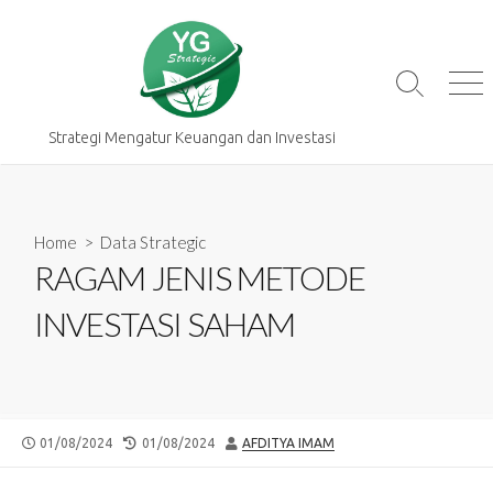
Skip
to
content
Search
Me
Toggle
Strategi Mengatur Keuangan dan Investasi
Home
>
Data Strategic
RAGAM JENIS METODE
INVESTASI SAHAM
PUBLISHED
LAST
AUTHOR
01/08/2024
01/08/2024
AFDITYA IMAM
DATE
MODIFIED
DATE