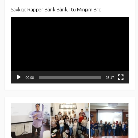
Saykoji: Rapper Blink Blink, Itu Minjam Bro!
Video
Player
00:00
25:17