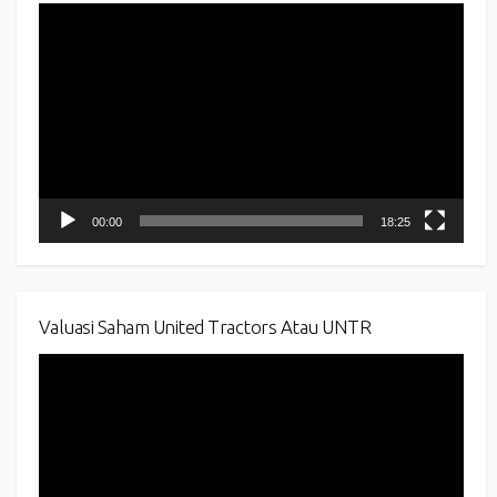
Video
Player
00:00
18:25
Valuasi Saham United Tractors Atau UNTR
Video
Player