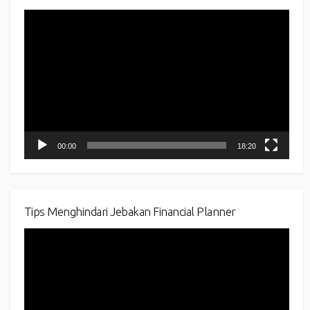
Video
Player
00:00
18:20
Tips Menghindari Jebakan Financial Planner
Video
Player