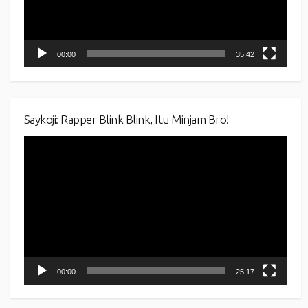
00:00
35:42
Saykoji: Rapper Blink Blink, Itu Minjam Bro!
Video
Player
00:00
25:17