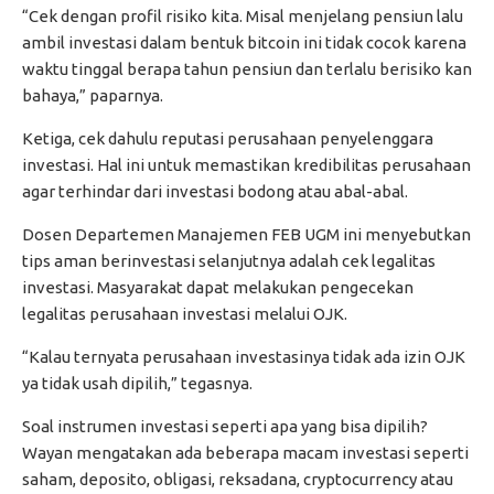
“Cek dengan profil risiko kita. Misal menjelang pensiun lalu
ambil investasi dalam bentuk bitcoin ini tidak cocok karena
waktu tinggal berapa tahun pensiun dan terlalu berisiko kan
bahaya,” paparnya.
Ketiga, cek dahulu reputasi perusahaan penyelenggara
investasi. Hal ini untuk memastikan kredibilitas perusahaan
agar terhindar dari investasi bodong atau abal-abal.
Dosen Departemen Manajemen FEB UGM ini menyebutkan
tips aman berinvestasi selanjutnya adalah cek legalitas
investasi. Masyarakat dapat melakukan pengecekan
legalitas perusahaan investasi melalui OJK.
“Kalau ternyata perusahaan investasinya tidak ada izin OJK
ya tidak usah dipilih,” tegasnya.
Soal instrumen investasi seperti apa yang bisa dipilih?
Wayan mengatakan ada beberapa macam investasi seperti
saham, deposito, obligasi, reksadana, cryptocurrency atau