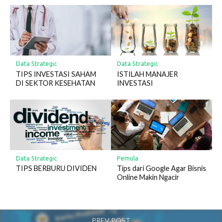
Data Strategic
Data Strategic
TIPS INVESTASI SAHAM
ISTILAH MANAJER
DI SEKTOR KESEHATAN
INVESTASI
Data Strategic
Pemula
TIPS BERBURU DIVIDEN
Tips dari Google Agar Bisnis
Online Makin Ngacir
PREV POST