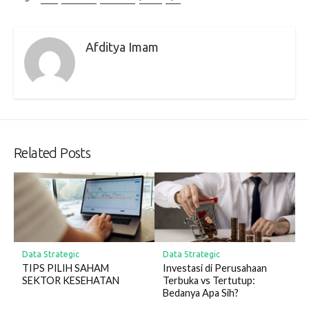
Afditya Imam
Related Posts
Data Strategic
Data Strategic
TIPS PILIH SAHAM
Investasi di Perusahaan
SEKTOR KESEHATAN
Terbuka vs Tertutup:
Bedanya Apa Sih?