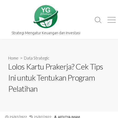
Skip
to
content
Search
Me
Toggle
Strategi Mengatur Keuangan dan Investasi
Home
>
Data Strategic
Lolos Kartu Prakerja? Cek Tips
Ini untuk Tentukan Program
Pelatihan
PUBLISHED
LAST
AUTHOR
25/07/2022
25/07/2022
AFDITYA IMAM