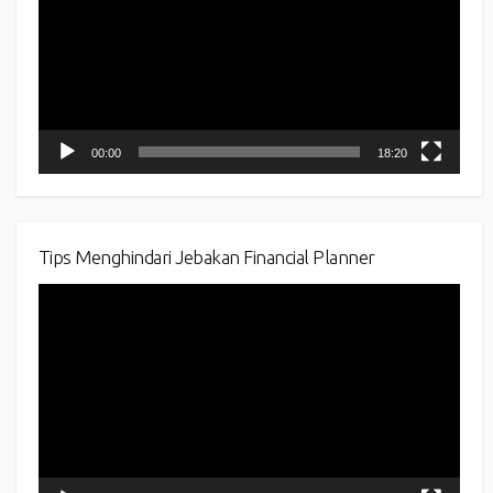
00:00
18:20
Tips Menghindari Jebakan Financial Planner
Video
Player