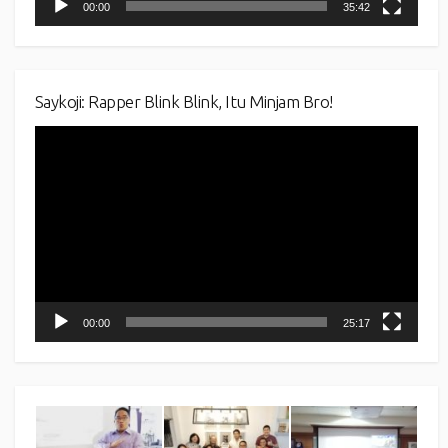
00:00
35:42
Saykoji: Rapper Blink Blink, Itu Minjam Bro!
Video
Player
00:00
25:17