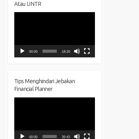
Atau UNTR
Video
Player
00:00
18:20
Tips Menghindari Jebakan
Financial Planner
Video
Player
00:00
35:42