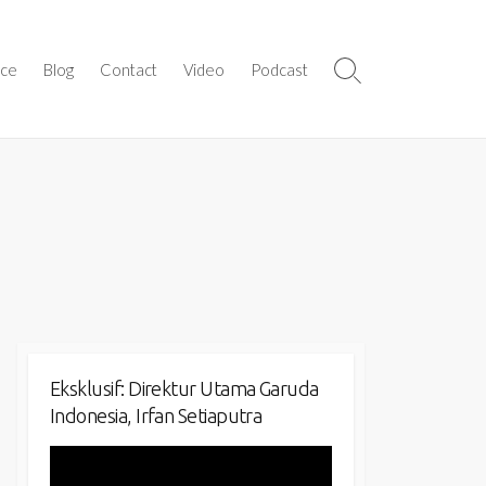
ice
Blog
Contact
Video
Podcast
Search
Toggle
Eksklusif: Direktur Utama Garuda
Indonesia, Irfan Setiaputra
Video
Player