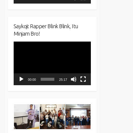
Saykoji: Rapper Blink Blink, Itu
Minjam Bro!
Video
Player
00:00
25:17