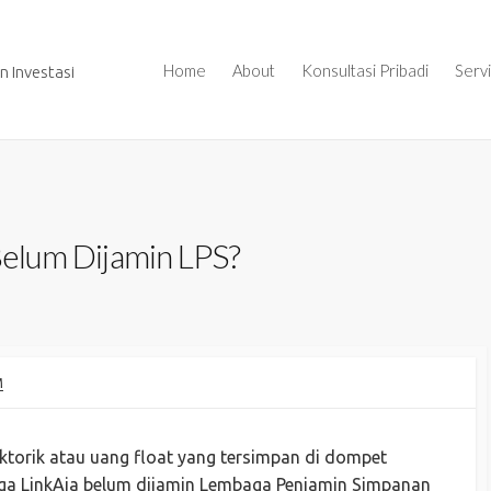
Home
About
Konsultasi Pribadi
Serv
 Investasi
 Belum Dijamin LPS?
M
ktorik atau uang float yang tersimpan di dompet
gga LinkAja belum dijamin Lembaga Penjamin Simpanan