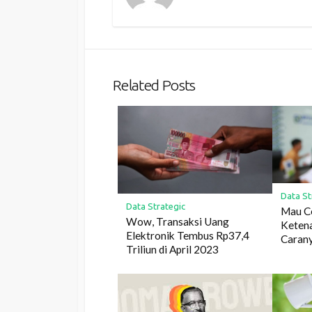
Related Posts
Data St
Data Strategic
Mau C
Wow, Transaksi Uang
Ketena
Elektronik Tembus Rp37,4
Caran
Triliun di April 2023