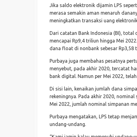
Jika saldo elektronik dijamin LPS sepe
merasa semakin aman menaruh dananya 
meningkatkan transaksi uang elektroni
Dari catatan Bank Indonesia (BI), tota
mencapai Rp9,4 triliun hingga Mei 2022
dana float di nonbank sebesar Rp3,58 tr
Purbaya juga membahas pesatnya pertu
menyebut, pada akhir 2020, tercatat ha
bank digital. Namun per Mei 2022, telah 
Di sisi lain, kenaikan jumlah dana simp
rekeningnya. Pada akhir 2020, nominal s
Mei 2022, jumlah nominal simpanan menc
Purbaya mengatakan, LPS tetap menjam
undang-undang.
“Kami jamin kalau memenuhi undang-und