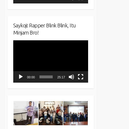
Saykoji: Rapper Blink Blink, Itu
Minjam Bro!
Video
Player
00:00
25:17