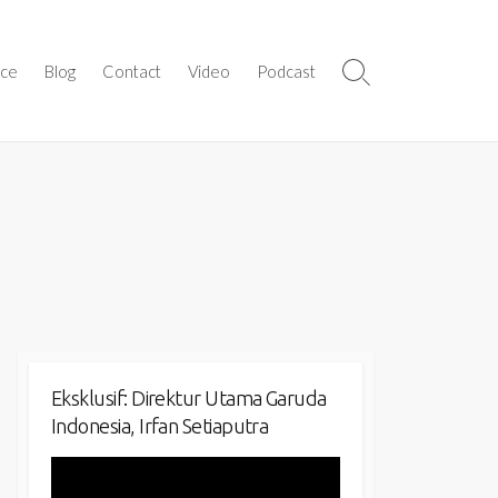
ice
Blog
Contact
Video
Podcast
Search
Toggle
Eksklusif: Direktur Utama Garuda
Indonesia, Irfan Setiaputra
Video
Player