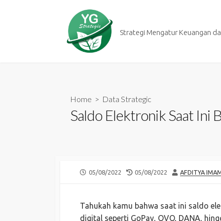
Skip
to
content
Strategi Mengatur Keuangan dan
Home
>
Data Strategic
Saldo Elektronik Saat Ini
PUBLISHED
LAST
AUTHOR
05/08/2022
05/08/2022
AFDITYA IMA
DATE
MODIFIED
DATE
Tahukah kamu bahwa saat ini saldo ele
digital seperti GoPay, OVO, DANA, hin