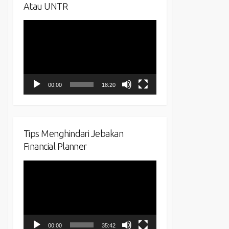
Atau UNTR
Video
Player
00:00
18:20
Tips Menghindari Jebakan
Financial Planner
Video
Player
00:00
35:42