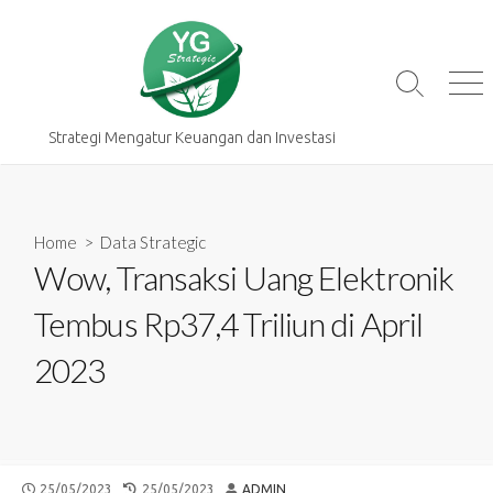
Skip
to
content
Search
Me
Toggle
Strategi Mengatur Keuangan dan Investasi
Home
>
Data Strategic
Wow, Transaksi Uang Elektronik
Tembus Rp37,4 Triliun di April
2023
PUBLISHED
LAST
AUTHOR
25/05/2023
25/05/2023
ADMIN