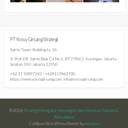
PT Yossy Girsang Strategi
Satrio Tower Building Lv. 16
Jl. Prof. DR. Satrio Blok C4 No.5, RT.7/RW.2, Kuningan, Jakarta
Selatan, DKI Jakarta 12950
+62 21 50897243 / +628113863330,
https://www.yossygirsang.com, info@yossygirsang.com
©2026
Strategi Mengatur Keuangan dan Investasi Saham &
Reksadana
Coldbox WordPress theme by
mirucon