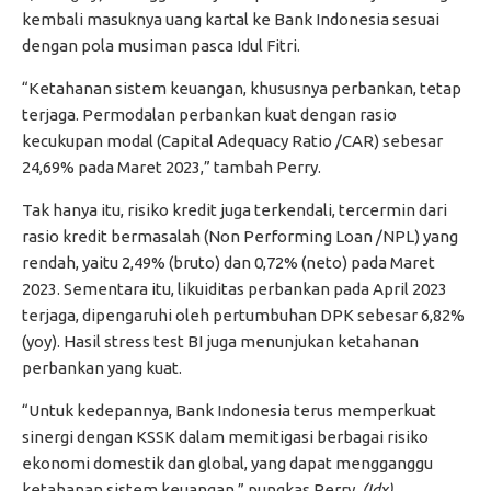
kembali masuknya uang kartal ke Bank Indonesia sesuai
dengan pola musiman pasca Idul Fitri.
“Ketahanan sistem keuangan, khususnya perbankan, tetap
terjaga. Permodalan perbankan kuat dengan rasio
kecukupan modal (Capital Adequacy Ratio /CAR) sebesar
24,69% pada Maret 2023,” tambah Perry.
Tak hanya itu, risiko kredit juga terkendali, tercermin dari
rasio kredit bermasalah (Non Performing Loan /NPL) yang
rendah, yaitu 2,49% (bruto) dan 0,72% (neto) pada Maret
2023. Sementara itu, likuiditas perbankan pada April 2023
terjaga, dipengaruhi oleh pertumbuhan DPK sebesar 6,82%
(yoy). Hasil stress test BI juga menunjukan ketahanan
perbankan yang kuat.
“Untuk kedepannya, Bank Indonesia terus memperkuat
sinergi dengan KSSK dalam memitigasi berbagai risiko
ekonomi domestik dan global, yang dapat mengganggu
ketahanan sistem keuangan,” pungkas Perry.
(Idx)