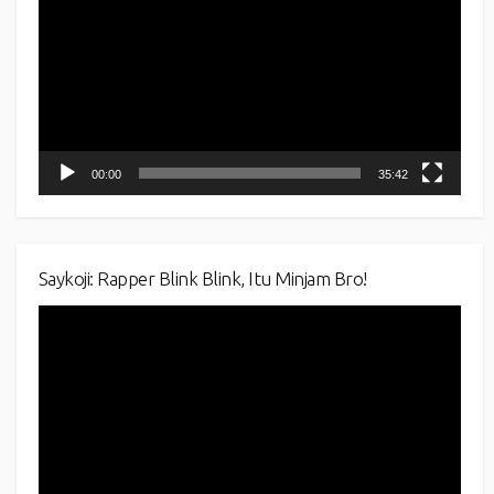
00:00
35:42
Saykoji: Rapper Blink Blink, Itu Minjam Bro!
Video
Player