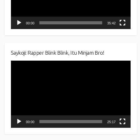
00:00
35:42
Saykoji: Rapper Blink Blink, Itu Minjam Bro!
Video
Player
00:00
25:17