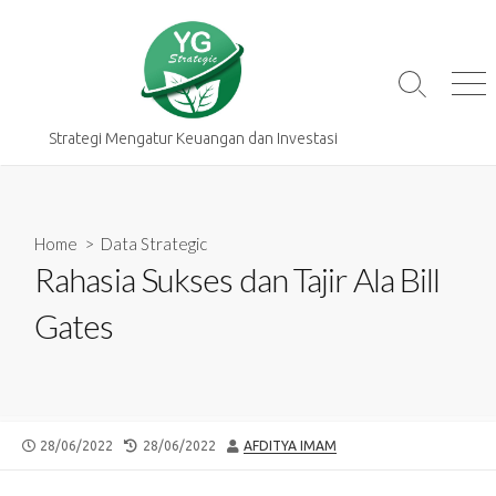
Skip
to
content
Search
Me
Toggle
Strategi Mengatur Keuangan dan Investasi
Home
>
Data Strategic
Rahasia Sukses dan Tajir Ala Bill
Gates
PUBLISHED
LAST
AUTHOR
28/06/2022
28/06/2022
AFDITYA IMAM
DATE
MODIFIED
DATE