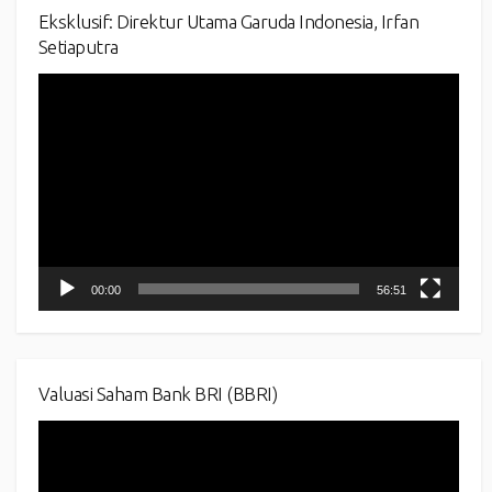
Eksklusif: Direktur Utama Garuda Indonesia, Irfan
Setiaputra
Video
Player
00:00
56:51
Valuasi Saham Bank BRI (BBRI)
Video
Player