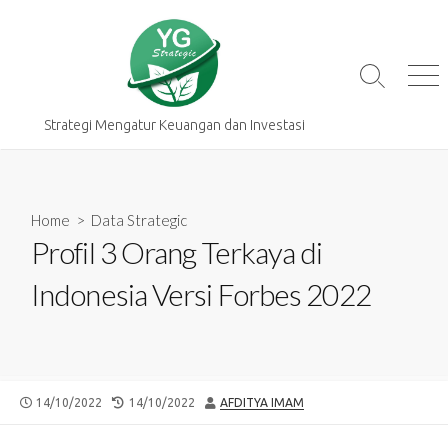
Skip
to
content
Search
Me
Toggle
Strategi Mengatur Keuangan dan Investasi
Home
>
Data Strategic
Profil 3 Orang Terkaya di
Indonesia Versi Forbes 2022
PUBLISHED
LAST
AUTHOR
14/10/2022
14/10/2022
AFDITYA IMAM
DATE
MODIFIED
DATE