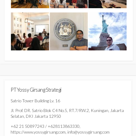
PT Yossy Girsang Strategi
Satrio Tower Building Lv. 16
Jl. Prof. DR. Satrio Blok C4 No.5, RT.7/RW.2, Kuningan, Jakarta
Selatan, DKI Jakarta 12950
+62 21 50897243 / +628113863330,
https://www.yossygirsang.com, info@yossygirsang.com