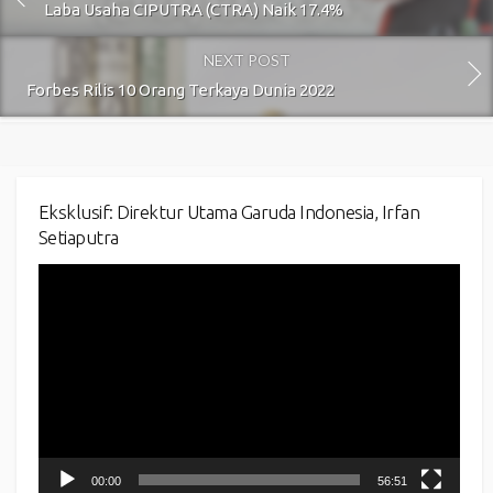
Laba Usaha CIPUTRA (CTRA) Naik 17.4%
NEXT POST
Forbes Rilis 10 Orang Terkaya Dunia 2022
Eksklusif: Direktur Utama Garuda Indonesia, Irfan
Setiaputra
Video
Player
00:00
56:51