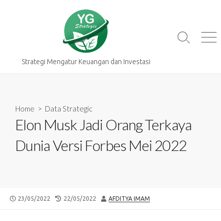
Skip
to
content
Search
Me
Toggle
Strategi Mengatur Keuangan dan Investasi
Home
>
Data Strategic
Elon Musk Jadi Orang Terkaya
Dunia Versi Forbes Mei 2022
PUBLISHED
LAST
AUTHOR
23/05/2022
22/05/2022
AFDITYA IMAM
DATE
MODIFIED
DATE