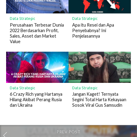
Data Strategic
Data Strategic
Perusahaan Terbesar Dunia
Apa itu Resei dan Apa
2022 Berdasarkan Profit,
Penyebabnya? Ini
Sales, Asset dan Market
Penjelasannya
Value
Data Strategic
Data Strategic
6 Crazy Rich yang Hartanya
Jangan Kaget! Ternyata
Hilang Akibat Perang Rusia
Segini Total Harta Kekayaan
dan Ukraina
Sosok Viral Gus Samsudin
PREV POST