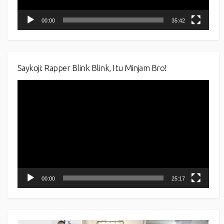
00:00
35:42
Saykoji: Rapper Blink Blink, Itu Minjam Bro!
Video
Player
00:00
25:17