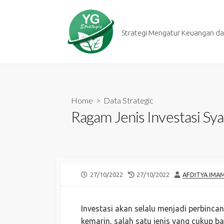
Skip
to
content
Strategi Mengatur Keuangan dan
Home
>
Data Strategic
Ragam Jenis Investasi Sya
PUBLISHED
LAST
AUTHOR
27/10/2022
27/10/2022
AFDITYA IMA
DATE
MODIFIED
DATE
Investasi akan selalu menjadi perbinc
kemarin, salah satu jenis yang cukup ba