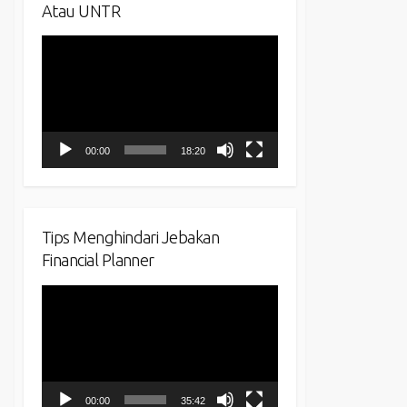
Atau UNTR
Video
Player
00:00
18:20
Tips Menghindari Jebakan
Financial Planner
Video
Player
00:00
35:42