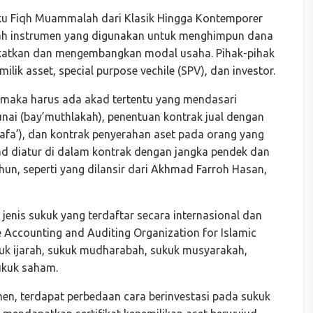
ku Fiqh Muammalah dari Klasik Hingga Kontemporer
h instrumen yang digunakan untuk menghimpun dana
katkan dan mengembangkan modal usaha. Pihak-pihak
ilik asset, special purpose vechile (SPV), dan investor.
 maka harus ada akad tertentu yang mendasari
tunai (bay’muthlakah), penentuan kontrak jual dengan
wafa’), dan kontrak penyerahan aset pada orang yang
d diatur di dalam kontrak dengan jangka pendek dan
un, seperti yang dilansir dari Akhmad Farroh Hasan,
h, jenis sukuk yang terdaftar secara internasional dan
Accounting and Auditing Organization for Islamic
sukuk ijarah, sukuk mudharabah, sukuk musyarakah,
ukuk saham.
, terdapat perbedaan cara berinvestasi pada sukuk