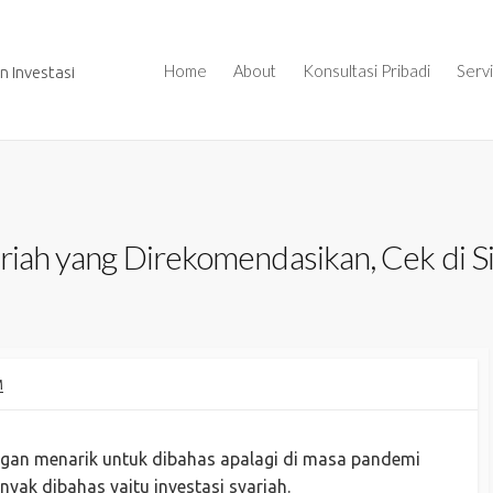
Home
About
Konsultasi Pribadi
Serv
 Investasi
riah yang Direkomendasikan, Cek di Si
M
angan menarik untuk dibahas apalagi di masa pandemi
nyak dibahas yaitu investasi syariah.