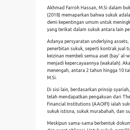
Akhmad Farroh Hassan, M.Si dalam bu
(2018) memaparkan bahwa sukuk adala
demi kepentingan umum untuk mening
yang terikat dalam sukuk antara lain pem
Adanya persyaratan underlying assets,
penerbitan sukuk, seperti kontrak jual 
keizinan membeli semua aset (bay’ al-
menjadi kepercayaannya (wakalah). Aka
menengah, antara 2 tahun hingga 10 tah
M.Si.
Di sisi lain, berdasarkan prinsip syaria
telah mendapatkan pengakuan dari The 
Financial Institutions (AAOIFI) ialah 
sukuk istisna, sukuk murabahah, dan s
Meskipun sama-sama berbentuk dokumen