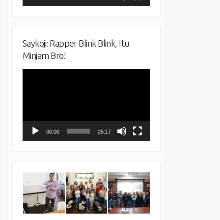
Saykoji: Rapper Blink Blink, Itu
Minjam Bro!
Video
Player
00:00
25:17