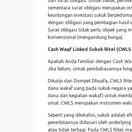
dan surat obligasi. Untuk sukuk, pemili
sementara surat obligasi merupakan in
keuntungan investasi sukuk berpedoman
dengan obligasi yang pembagian hasil i
Surat obligasi tidak perlu obyek yan
konvensional (mengandung bunga).
Cash Waqf Linked Sukuk Ritel (CWLS 
Apakah Anda familiar dengan Cash Waqf
Jika belum, simak pembahasannya hingg
Dikutip dari Dompet Dhuafa, CWLS Rite
dana wakaf uang pada sukuk negara yang
dana dan kegiatan wakaf) untuk memb
umat. CWLS merupakan instrumen waka
Seperti yang diketahui, sukuk adalah ef
penerbitannya didasari oleh underlying
atau tidak terbagi. Pada CWLS Ritel, 