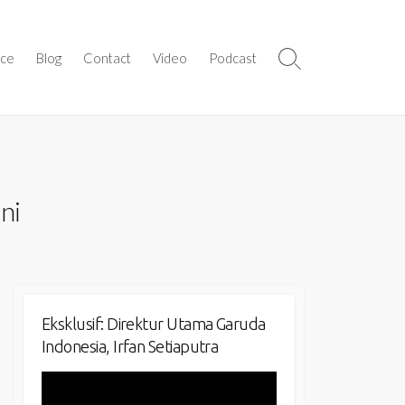
ice
Blog
Contact
Video
Podcast
Search
Toggle
ni
Eksklusif: Direktur Utama Garuda
Indonesia, Irfan Setiaputra
Video
Player