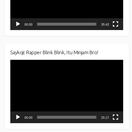
00:00
35:42
Saykoji: Rapper Blink Blink, Itu Minjam Bro!
Video
Player
00:00
25:17