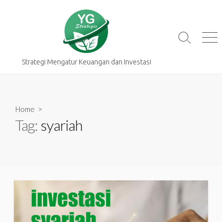
Skip
to
content
Search
Me
Toggle
Strategi Mengatur Keuangan dan Investasi
Home
>
Tag:
syariah