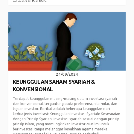
CATEGORIES
DATA STRATEGIC
24/09/2024
KEUNGGULAN SAHAM SYARIAH &
KONVENSIONAL
Terdapat keunggulan masing-masing dalam investasi syariah
dan konvensional, tergantung pada preferensi, nilai-nilai, dan
tujuan investor. Berikut adalah beberapa keunggulan dari
kedua jenis investasi: Keunggulan Investasi Syariah: Kesesuaian
dengan Prinsip Syariah: Investasi syariah sesuai dengan prinsip-
prinsip Islam, yang memungkinkan investor Muslim untuk
berinvestasi tanpa melanggar keyakinan agama mereka.