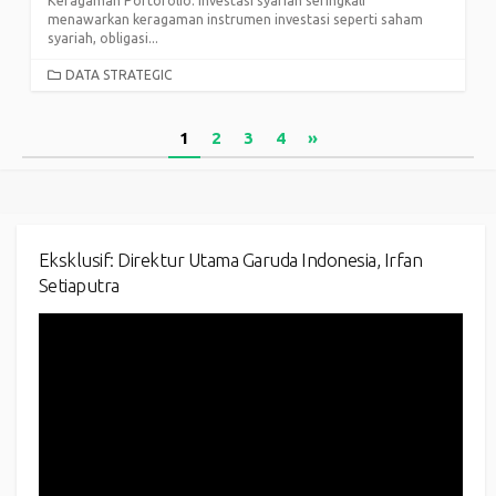
Keragaman Portofolio: Investasi syariah seringkali
menawarkan keragaman instrumen investasi seperti saham
syariah, obligasi...
CATEGORIES
DATA STRATEGIC
Posts
1
2
3
4
»
pagination
Eksklusif: Direktur Utama Garuda Indonesia, Irfan
Setiaputra
Video
Player