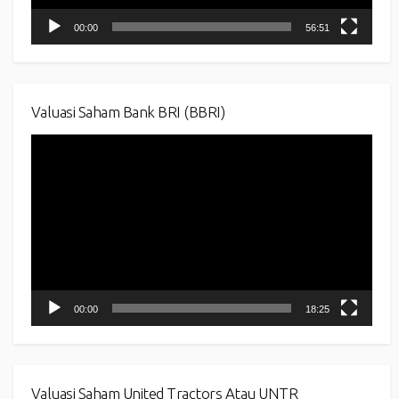
00:00
56:51
Valuasi Saham Bank BRI (BBRI)
Video
Player
00:00
18:25
Valuasi Saham United Tractors Atau UNTR