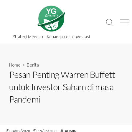
Skip
to
content
Search
Me
Toggle
Strategi Mengatur Keuangan dan Investasi
Home
>
Berita
Pesan Penting Warren Buffett
untuk Investor Saham di masa
Pandemi
PUBLISHED
LAST
AUTHOR
04/05/2020
19/05/2020
ADMIN