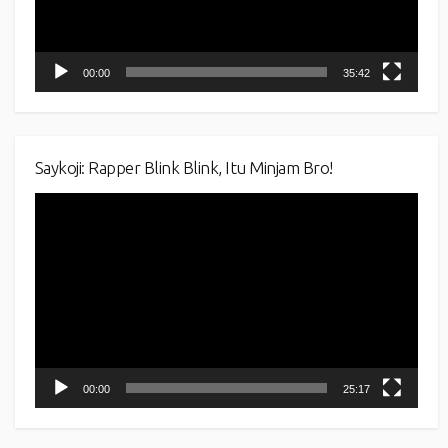
00:00
35:42
Saykoji: Rapper Blink Blink, Itu Minjam Bro!
Video
Player
00:00
25:17