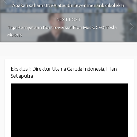
Apakah saham UNVR atau Unilever menarik dikoleksi
NEXT POST
Tiga Pernyataan Kontroversial Elon Musk, CEO Tesla
Motors
Eksklusif: Direktur Utama Garuda Indonesia, Irfan
Setiaputra
Video
Player