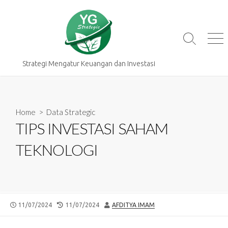
Skip
to
content
Search
Me
Toggle
Strategi Mengatur Keuangan dan Investasi
Home
>
Data Strategic
TIPS INVESTASI SAHAM
TEKNOLOGI
PUBLISHED
LAST
AUTHOR
11/07/2024
11/07/2024
AFDITYA IMAM
DATE
MODIFIED
DATE