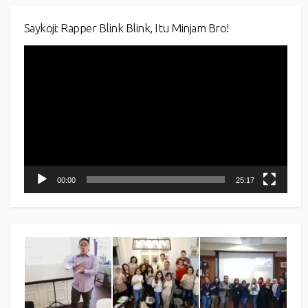
Saykoji: Rapper Blink Blink, Itu Minjam Bro!
Video
Player
00:00
25:17