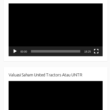
Video
Player
00:00
18:25
Valuasi Saham United Tractors Atau UNTR
Video
Player