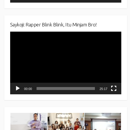
Saykoji: Rapper Blink Blink, Itu Minjam Bro!
Video
Player
00:00
25:17