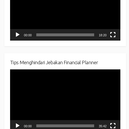
00:00
18:20
Tips Menghindari Jebakan Financial Planner
Video
Player
00:00
35:42