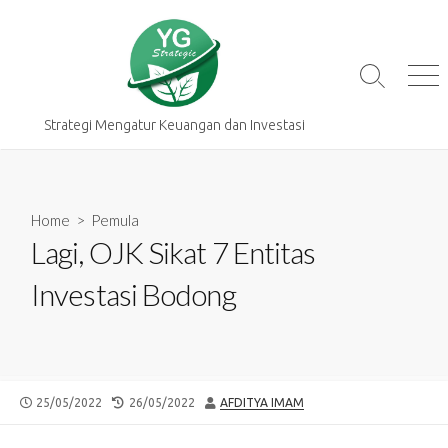
Skip
to
content
Search
Me
Toggle
Strategi Mengatur Keuangan dan Investasi
Home
>
Pemula
Lagi, OJK Sikat 7 Entitas
Investasi Bodong
PUBLISHED
LAST
AUTHOR
25/05/2022
26/05/2022
AFDITYA IMAM
DATE
MODIFIED
DATE