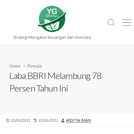
Skip
to
content
Search
Me
Toggle
Strategi Mengatur Keuangan dan Investasi
Home
>
Pemula
Laba BBRI Melambung 78
Persen Tahun Ini
PUBLISHED
LAST
AUTHOR
23/05/2022
23/05/2022
AFDITYA IMAM
DATE
MODIFIED
DATE