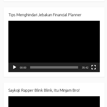
Tips Menghindari Jebakan Financial Planner
Video
Player
00:00
35:42
Saykoji: Rapper Blink Blink, Itu Minjam Bro!
Video
Player