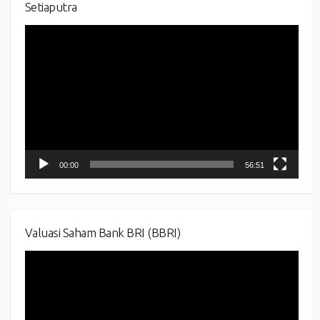
Setiaputra
Video
Player
00:00
56:51
Valuasi Saham Bank BRI (BBRI)
Video
Player