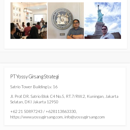
PT Yossy Girsang Strategi
Satrio Tower Building Lv. 16
Jl. Prof. DR. Satrio Blok C4 No.5, RT.7/RW.2, Kuningan, Jakarta
Selatan, DKI Jakarta 12950
+62 21 50897243 / +628113863330,
https://www.yossygirsang.com, info@yossygirsang.com