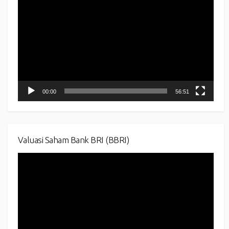
Player
00:00
56:51
Valuasi Saham Bank BRI (BBRI)
Video
Player