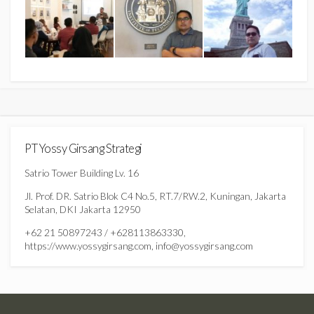
PT Yossy Girsang Strategi
Satrio Tower Building Lv. 16
Jl. Prof. DR. Satrio Blok C4 No.5, RT.7/RW.2, Kuningan, Jakarta
Selatan, DKI Jakarta 12950
+62 21 50897243 / +628113863330,
https://www.yossygirsang.com, info@yossygirsang.com