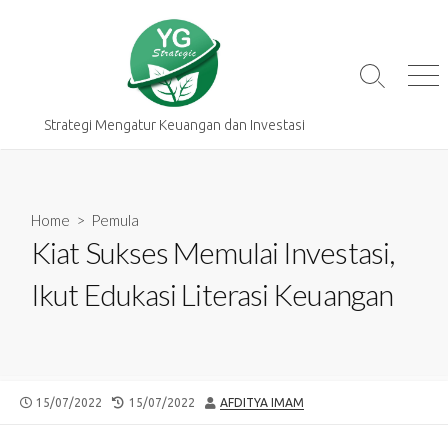
Skip
to
content
Search
Me
Toggle
Strategi Mengatur Keuangan dan Investasi
Home
>
Pemula
Kiat Sukses Memulai Investasi,
Ikut Edukasi Literasi Keuangan
PUBLISHED
LAST
AUTHOR
15/07/2022
15/07/2022
AFDITYA IMAM
DATE
MODIFIED
DATE