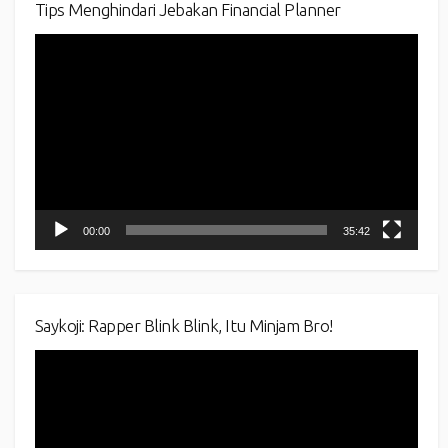
Tips Menghindari Jebakan Financial Planner
Video
Player
00:00
35:42
Saykoji: Rapper Blink Blink, Itu Minjam Bro!
Video
Player